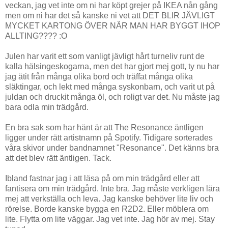
veckan, jag vet inte om ni har köpt grejer på IKEA nån gång
men om ni har det så kanske ni vet att DET BLIR JÄVLIGT
MYCKET KARTONG ÖVER NÄR MAN HAR BYGGT IHOP
ALLTING???? :O
Julen har varit ett som vanligt jävligt hårt turneliv runt de
kalla hälsingeskogarna, men det har gjort mej gott, ty nu har
jag ätit från många olika bord och träffat många olika
släktingar, och lekt med många syskonbarn, och varit ut på
juldan och druckit många öl, och roligt var det. Nu måste jag
bara odla min trädgård.
En bra sak som har hänt är att The Resonance äntligen
ligger under rätt artistnamn på Spotify. Tidigare sorterades
våra skivor under bandnamnet "Resonance". Det känns bra
att det blev rätt äntligen. Tack.
Ibland fastnar jag i att läsa på om min trädgård eller att
fantisera om min trädgård. Inte bra. Jag måste verkligen lära
mej att verkställa och leva. Jag kanske behöver lite liv och
rörelse. Borde kanske bygga en R2D2. Eller möblera om
lite. Flytta om lite väggar. Jag vet inte. Jag hör av mej. Stay