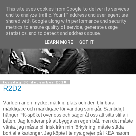
This site uses cookies from Google to deliver its services
and to analyze traffic. Your IP address and user-agent are
shared with Google along with performance and security
metrics to ensure quality of service, generate usage
statistics, and to detect and address abuse.
LEARN MORE
GOT IT
torsdag 30 december 2010
R2D2
Världen är en mycket märklig plats och den blir bara
märkligare och märkligare för var dag som går. Samtidigt
hänger PK-spöket över oss och säger åt oss att sitta stilla i
båten. Jag funderar på att bygga en egen båt, men det måste
vänta, jag måste bli frisk från min förkylning, måste städa
bort alla kartonger. Jag köpte lite nya grejer på IKEA härom