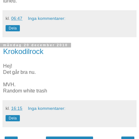
tuned.
kl.
06:47
Inga kommentarer:
Dela
måndag 20 december 2010
Krokodilrock
Hej!
Det går bra nu.
MVH.
Random white trash
kl.
16:15
Inga kommentarer:
Dela