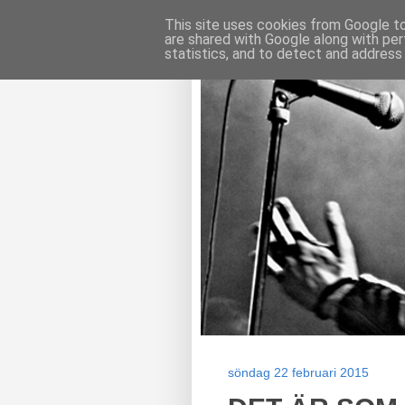
This site uses cookies from Google to 
are shared with Google along with per
statistics, and to detect and address
söndag 22 februari 2015