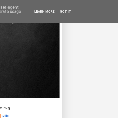
 user-agent
nerate usage
LEARN MORE
GOT IT
m mig
tville