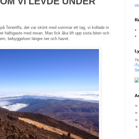
 OM VI LEVDE UNDER
Vi
Re
på Teneriffa, det var skönt med sommar ett tag, vi kollade in
t häftigaste med resan. Man fick åka lift upp sista biten och
ern, bebyggelsen längre ner och havet.
L
Th
iT
So
Ar