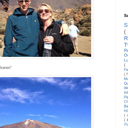
Sa
S
(
R
T
R
Ö
L
(
lkanen"
Fa
( 
Mu
Qu
W
In
Pi
C
Ba
H
( 
( 
i