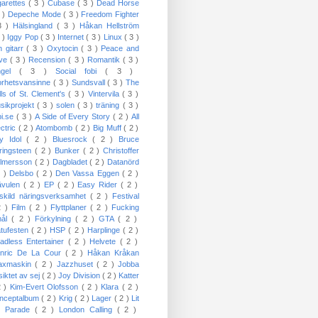
garettes
( 3 )
Cubase
( 3 )
Dead Horse
3 )
Depeche Mode
( 3 )
Freedom Fighter
3 )
Hälsingland
( 3 )
Håkan Hellström
3 )
Iggy Pop
( 3 )
Internet
( 3 )
Linux
( 3 )
n gitarr
( 3 )
Oxytocin
( 3 )
Peace and
ove
( 3 )
Recension
( 3 )
Romantik
( 3 )
ngel
( 3 )
Social fobi
( 3 )
orhetsvansinne
( 3 )
Sundsvall
( 3 )
The
lls of St. Clement's
( 3 )
Vintervila
( 3 )
sikprojekt
( 3 )
solen
( 3 )
träning
( 3 )
bi.se
( 3 )
A Side of Every Story
( 2 )
All
ectric
( 2 )
Atombomb
( 2 )
Big Muff
( 2 )
lly Idol
( 2 )
Bluesrock
( 2 )
Bruce
ringsteen
( 2 )
Bunker
( 2 )
Christoffer
lmersson
( 2 )
Dagbladet
( 2 )
Datanörd
2 )
Delsbo
( 2 )
Den Vassa Eggen
( 2 )
ävulen
( 2 )
EP
( 2 )
Easy Rider
( 2 )
skild näringsverksamhet
( 2 )
Festival
2 )
Film
( 2 )
Flyttplaner
( 2 )
Fucking
mål
( 2 )
Förkylning
( 2 )
GTA
( 2 )
tufesten
( 2 )
HSP
( 2 )
Harplinge
( 2 )
adless Entertainer
( 2 )
Helvete
( 2 )
nric De La Cour
( 2 )
Håkan Kråkan
axmaskin
( 2 )
Jazzhuset
( 2 )
Jobba
siktet av sej
( 2 )
Joy Division
( 2 )
Katter
2 )
Kim-Evert Olofsson
( 2 )
Klara
( 2 )
nceptalbum
( 2 )
Krig
( 2 )
Lager
( 2 )
Lit
 Parade
( 2 )
London Calling
( 2 )