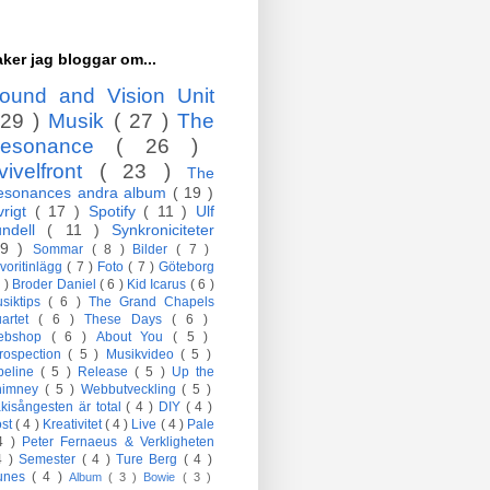
ker jag bloggar om...
ound and Vision Unit
 29 )
Musik
( 27 )
The
esonance
( 26 )
vivelfront
( 23 )
The
esonances andra album
( 19 )
vrigt
( 17 )
Spotify
( 11 )
Ulf
undell
( 11 )
Synkroniciteter
 9 )
Sommar
( 8 )
Bilder
( 7 )
voritinlägg
( 7 )
Foto
( 7 )
Göteborg
7 )
Broder Daniel
( 6 )
Kid Icarus
( 6 )
siktips
( 6 )
The Grand Chapels
artet
( 6 )
These Days
( 6 )
ebshop
( 6 )
About You
( 5 )
trospection
( 5 )
Musikvideo
( 5 )
peline
( 5 )
Release
( 5 )
Up the
himney
( 5 )
Webbutveckling
( 5 )
kisångesten är total
( 4 )
DIY
( 4 )
öst
( 4 )
Kreativitet
( 4 )
Live
( 4 )
Pale
4 )
Peter Fernaeus & Verkligheten
4 )
Semester
( 4 )
Ture Berg
( 4 )
Tunes
( 4 )
Album
( 3 )
Bowie
( 3 )