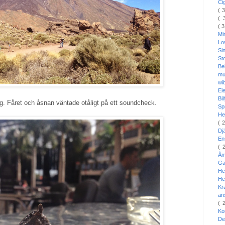
Ci
( 
( 
( 
Mi
L
Si
St
Be
mu
wi
El
Bi
g. Fåret och åsnan väntade otåligt på ett soundcheck.
Sp
He
( 
Dj
En
( 
Å
Ga
He
He
Kr
an
( 
Ko
De