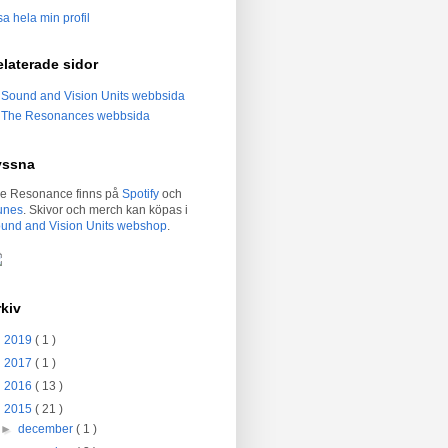
sa hela min profil
laterade sidor
Sound and Vision Units webbsida
The Resonances webbsida
yssna
e Resonance finns på
Spotify
och
unes
. Skivor och merch kan köpas i
und and Vision Units webshop
.
kiv
►
2019
( 1 )
►
2017
( 1 )
►
2016
( 13 )
▼
2015
( 21 )
►
december
( 1 )