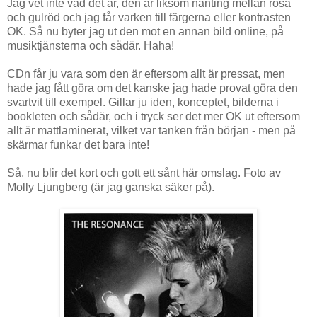
Jag vet inte vad det är, den är liksom nånting mellan rosa
och gulröd och jag får varken till färgerna eller kontrasten
OK. Så nu byter jag ut den mot en annan bild online, på
musiktjänsterna och sådär. Haha!
CDn får ju vara som den är eftersom allt är pressat, men
hade jag fått göra om det kanske jag hade provat göra den
svartvit till exempel. Gillar ju iden, konceptet, bilderna i
bookleten och sådär, och i tryck ser det mer OK ut eftersom
allt är mattlaminerat, vilket var tanken från början - men på
skärmar funkar det bara inte!
Så, nu blir det kort och gott ett sånt här omslag. Foto av
Molly Ljungberg (är jag ganska säker på).