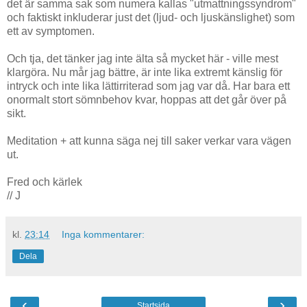
det är samma sak som numera kallas "utmattningssyndrom"
och faktiskt inkluderar just det (ljud- och ljuskänslighet) som
ett av symptomen.
Och tja, det tänker jag inte älta så mycket här - ville mest
klargöra. Nu mår jag bättre, är inte lika extremt känslig för
intryck och inte lika lättirriterad som jag var då. Har bara ett
onormalt stort sömnbehov kvar, hoppas att det går över på
sikt.
Meditation + att kunna säga nej till saker verkar vara vägen
ut.
Fred och kärlek
// J
kl.
23:14
Inga kommentarer:
Dela
‹
›
Startsida