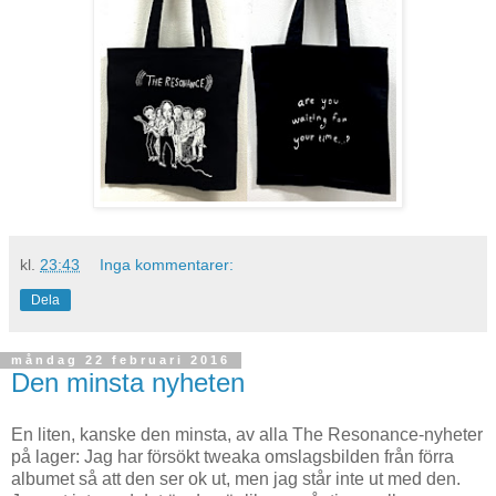
kl.
23:43
Inga kommentarer:
Dela
måndag 22 februari 2016
Den minsta nyheten
En liten, kanske den minsta, av alla The Resonance-nyheter
på lager: Jag har försökt tweaka omslagsbilden från förra
albumet så att den ser ok ut, men jag står inte ut med den.