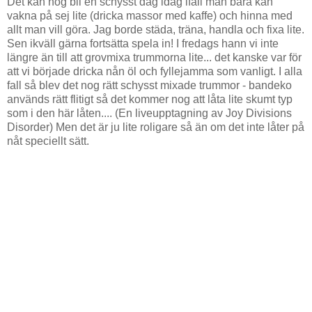
Det kan nog bli en schysst dag idag ifall man bara kan
vakna på sej lite (dricka massor med kaffe) och hinna med
allt man vill göra. Jag borde städa, träna, handla och fixa lite.
Sen ikväll gärna fortsätta spela in! I fredags hann vi inte
längre än till att grovmixa trummorna lite... det kanske var för
att vi började dricka nån öl och fyllejamma som vanligt. I alla
fall så blev det nog rätt schysst mixade trummor - bandeko
används rätt flitigt så det kommer nog att låta lite skumt typ
som i den här låten.... (En liveupptagning av Joy Divisions
Disorder) Men det är ju lite roligare så än om det inte låter på
nåt speciellt sätt.