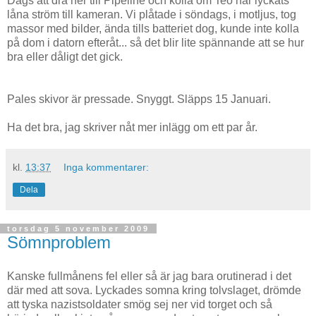
Dags att dra ner till Pipeline och kolla om Teo har lyckats
låna ström till kameran. Vi plåtade i söndags, i motljus, tog
massor med bilder, ända tills batteriet dog, kunde inte kolla
på dom i datorn efteråt... så det blir lite spännande att se hur
bra eller dåligt det gick.
Pales skivor är pressade. Snyggt. Släpps 15 Januari.
Ha det bra, jag skriver nåt mer inlägg om ett par år.
kl.
13:37
Inga kommentarer:
Dela
torsdag 5 november 2009
Sömnproblem
Kanske fullmånens fel eller så är jag bara orutinerad i det
där med att sova. Lyckades somna kring tolvslaget, drömde
att tyska nazistsoldater smög sej ner vid torget och så