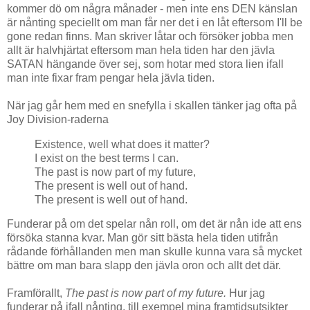
kommer dö om några månader - men inte ens DEN känslan
är nånting speciellt om man får ner det i en låt eftersom I'll be
gone redan finns. Man skriver låtar och försöker jobba men
allt är halvhjärtat eftersom man hela tiden har den jävla
SATAN hängande över sej, som hotar med stora lien ifall
man inte fixar fram pengar hela jävla tiden.
När jag går hem med en snefylla i skallen tänker jag ofta på
Joy Division-raderna
Existence, well what does it matter?
I exist on the best terms I can.
The past is now part of my future,
The present is well out of hand.
The present is well out of hand.
Funderar på om det spelar nån roll, om det är nån ide att ens
försöka stanna kvar. Man gör sitt bästa hela tiden utifrån
rådande förhållanden men man skulle kunna vara så mycket
bättre om man bara slapp den jävla oron och allt det där.
Framförallt,
The past is now part of my future.
Hur jag
funderar på ifall nånting, till exempel mina framtidsutsikter