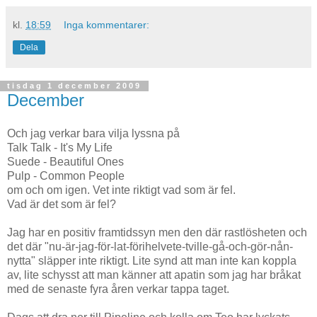
kl.
18:59
Inga kommentarer:
Dela
tisdag 1 december 2009
December
Och jag verkar bara vilja lyssna på
Talk Talk - It's My Life
Suede - Beautiful Ones
Pulp - Common People
om och om igen. Vet inte riktigt vad som är fel.
Vad är det som är fel?
Jag har en positiv framtidssyn men den där rastlösheten och
det där "nu-är-jag-för-lat-förihelvete-tville-gå-och-gör-nån-
nytta" släpper inte riktigt. Lite synd att man inte kan koppla
av, lite schysst att man känner att apatin som jag har bråkat
med de senaste fyra åren verkar tappa taget.