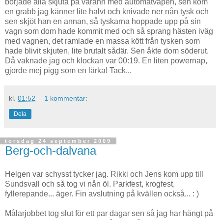
började alla skjuta på varann med automatvapen, sen kom
en grabb jag känner lite halvt och knivade ner nån tysk och
sen skjöt han en annan, så tyskarna hoppade upp på sin
vagn som dom hade kommit med och så sprang hästen iväg
med vagnen, det ramlade en massa kött från tysken som
hade blivit skjuten, lite brutalt sådär. Sen åkte dom söderut.
Då vaknade jag och klockan var 00:19. En liten powernap,
gjorde mej pigg som en lärka! Tack...
kl.
01:52
1 kommentar:
Dela
torsdag 24 september 2009
Berg-och-dalvana
Helgen var schysst tycker jag. Rikki och Jens kom upp till
Sundsvall och så tog vi nån öl. Parkfest, krogfest,
fyllerepande... äger. Fin avslutning på kvällen också... : )
Målarjobbet tog slut för ett par dagar sen så jag har hängt på