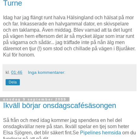
Turne
Idag har jag flängt runt halva Hälsingland och hälsat på mor
och far. Inkasserade en halvgammal dator, en skivspelare
och en taklampa. Även middag. Blev varnad att ta det lugnt
på vägen hem eftersom det är så mycket älgar som irrar runt
på vägarna och sådär... jag träffade inte på nån älg men
däremot en tjur (!) som stod och chillade på vägen i Bjuråker.
Kul för honom.
kl.
01:46
Inga kommentarer:
Dela
onsdag 9 september 2009
Ikväll börjar onsdagscafésäsongen
Så från och med idag kommer jag spendera en hel del
onsdagkvällar nere på stan. Ikväll spelar en tjej som heter
Elsa Sjögren, det blir säkert fint.Se
Pipelines hemsida
om du
funderar på att gå dit.