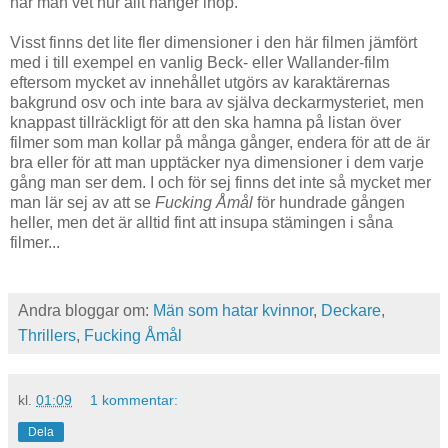
när man vet hur allt hänger ihop.
Visst finns det lite fler dimensioner i den här filmen jämfört
med i till exempel en vanlig Beck- eller Wallander-film
eftersom mycket av innehållet utgörs av karaktärernas
bakgrund osv och inte bara av själva deckarmysteriet, men
knappast tillräckligt för att den ska hamna på listan över
filmer som man kollar på många gånger, endera för att de är
bra eller för att man upptäcker nya dimensioner i dem varje
gång man ser dem. I och för sej finns det inte så mycket mer
man lär sej av att se
Fucking Åmål
för hundrade gången
heller, men det är alltid fint att insupa stämingen i såna
filmer...
Andra bloggar om:
Män som hatar kvinnor
,
Deckare
,
Thrillers
,
Fucking Åmål
kl.
01:09
1 kommentar:
Dela