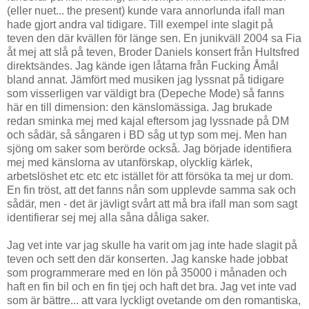
(eller nuet... the present) kunde vara annorlunda ifall man
hade gjort andra val tidigare. Till exempel inte slagit på
teven den där kvällen för länge sen. En junikväll 2004 sa Fia
åt mej att slå på teven, Broder Daniels konsert från Hultsfred
direktsändes. Jag kände igen låtarna från Fucking Åmål
bland annat. Jämfört med musiken jag lyssnat på tidigare
som visserligen var väldigt bra (Depeche Mode) så fanns
här en till dimension: den känslomässiga. Jag brukade
redan sminka mej med kajal eftersom jag lyssnade på DM
och sådär, så sångaren i BD såg ut typ som mej. Men han
sjöng om saker som berörde också. Jag började identifiera
mej med känslorna av utanförskap, olycklig kärlek,
arbetslöshet etc etc etc istället för att försöka ta mej ur dom.
En fin tröst, att det fanns nån som upplevde samma sak och
sådär, men - det är jävligt svårt att må bra ifall man som sagt
identifierar sej mej alla såna dåliga saker.
Jag vet inte var jag skulle ha varit om jag inte hade slagit på
teven och sett den där konserten. Jag kanske hade jobbat
som programmerare med en lön på 35000 i månaden och
haft en fin bil och en fin tjej och haft det bra. Jag vet inte vad
som är bättre... att vara lyckligt ovetande om den romantiska,