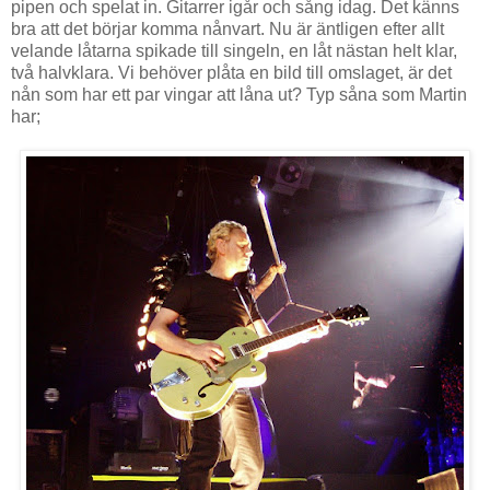
pipen och spelat in. Gitarrer igår och sång idag. Det känns
bra att det börjar komma nånvart. Nu är äntligen efter allt
velande låtarna spikade till singeln, en låt nästan helt klar,
två halvklara. Vi behöver plåta en bild till omslaget, är det
nån som har ett par vingar att låna ut? Typ såna som Martin
har;