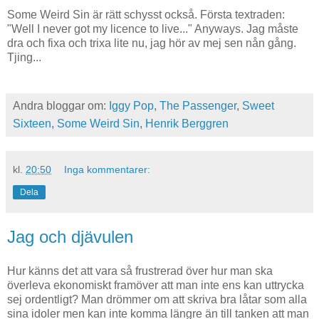
Some Weird Sin är rätt schysst också. Första textraden:
"Well I never got my licence to live..." Anyways. Jag måste
dra och fixa och trixa lite nu, jag hör av mej sen nån gång.
Tjing...
Andra bloggar om:
Iggy Pop
,
The Passenger
,
Sweet
Sixteen
,
Some Weird Sin
,
Henrik Berggren
kl.
20:50
Inga kommentarer:
Dela
Jag och djävulen
Hur känns det att vara så frustrerad över hur man ska
överleva ekonomiskt framöver att man inte ens kan uttrycka
sej ordentligt? Man drömmer om att skriva bra låtar som alla
sina idoler men kan inte komma längre än till tanken att man