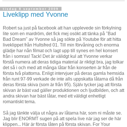
tisdag 8 september 2009
Liveklipp med Yvonne
Robert sa just på facebook att han upplevede sin förkylning
lite som en mardröm, det fick mej osökt att tänka på "Bad
Bad Dream" av Yvonne så jag sökte på Youtube för att hitta
liveklippet från Hultsfred 01. Till min förvåning och enorma
glädje har nån filmat och lagt upp till synes en hel konsert
från i somras! Tack! Det är välidgt kul att Yvonne verkar
förstå numera att deras tidiga material är riktigt bra, jag tolkar
det så i och med att många låtar från konserten är från de
första två plattorna. Enligt intervjuer på deras gamla hemsida
från runt 97-99 verkade de inte alls uppskatta låtarna då från
deras första skiva (som är från 95). Själv tycker jag att första
skivan är bäst vad gäller produktionen och ljudbilden, och att
andra skivan har bäst låtar, med ett väldigt enhetligt
romantiskt tema.
Så jag tänkte välja ut några av låtarna här, som ni måste se.
Jag blir ENORMT sugen på att spela live när jag ser de här
klippen... Här är första låten på första skivan. For Your