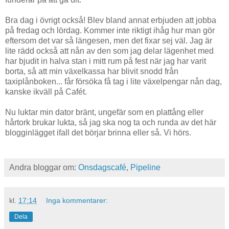
Bra dag i övrigt också! Blev bland annat erbjuden att jobba
på fredag och lördag. Kommer inte riktigt ihåg hur man gör
eftersom det var så längesen, men det fixar sej väl. Jag är
lite rädd också att nån av den som jag delar lägenhet med
har bjudit in halva stan i mitt rum på fest när jag har varit
borta, så att min växelkassa har blivit snodd från
taxiplånboken... får försöka få tag i lite växelpengar nån dag,
kanske ikväll på Cafét.
Nu luktar min dator bränt, ungefär som en plattång eller
hårtork brukar lukta, så jag ska nog ta och runda av det här
blogginlägget ifall det börjar brinna eller så. Vi hörs.
Andra bloggar om:
Onsdagscafé
,
Pipeline
kl.
17:14
Inga kommentarer:
Dela