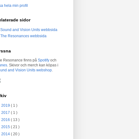
sa hela min profil
laterade sidor
Sound and Vision Units webbsida
The Resonances webbsida
yssna
e Resonance finns på
Spotify
och
unes
. Skivor och merch kan köpas i
und and Vision Units webshop
.
kiv
►
2019
( 1 )
►
2017
( 1 )
►
2016
( 13 )
►
2015
( 21 )
►
2014
( 20 )