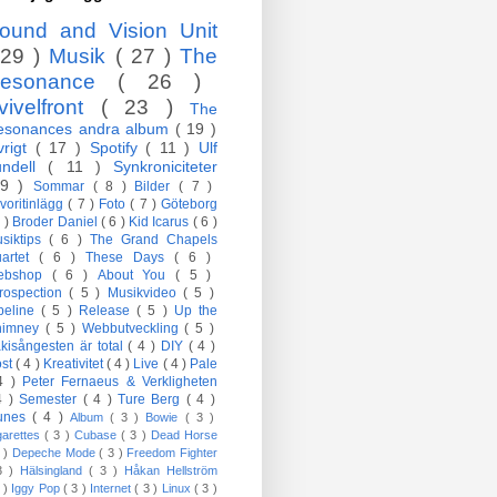
ound and Vision Unit
 29 )
Musik
( 27 )
The
esonance
( 26 )
vivelfront
( 23 )
The
esonances andra album
( 19 )
vrigt
( 17 )
Spotify
( 11 )
Ulf
undell
( 11 )
Synkroniciteter
 9 )
Sommar
( 8 )
Bilder
( 7 )
voritinlägg
( 7 )
Foto
( 7 )
Göteborg
7 )
Broder Daniel
( 6 )
Kid Icarus
( 6 )
siktips
( 6 )
The Grand Chapels
artet
( 6 )
These Days
( 6 )
ebshop
( 6 )
About You
( 5 )
trospection
( 5 )
Musikvideo
( 5 )
peline
( 5 )
Release
( 5 )
Up the
himney
( 5 )
Webbutveckling
( 5 )
kisångesten är total
( 4 )
DIY
( 4 )
öst
( 4 )
Kreativitet
( 4 )
Live
( 4 )
Pale
4 )
Peter Fernaeus & Verkligheten
4 )
Semester
( 4 )
Ture Berg
( 4 )
Tunes
( 4 )
Album
( 3 )
Bowie
( 3 )
garettes
( 3 )
Cubase
( 3 )
Dead Horse
3 )
Depeche Mode
( 3 )
Freedom Fighter
3 )
Hälsingland
( 3 )
Håkan Hellström
3 )
Iggy Pop
( 3 )
Internet
( 3 )
Linux
( 3 )