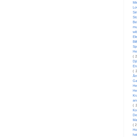
Mi
L
Si
St
Be
mu
wi
El
Bi
Sp
He
( 
Dj
En
( 
Å
Ga
He
He
Kr
an
( 
Ko
De
Ma
( 
Ho
ha