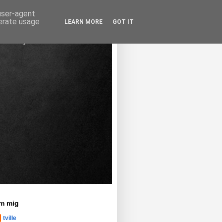
 user-agent
nerate usage
LEARN MORE
GOT IT
m mig
tville