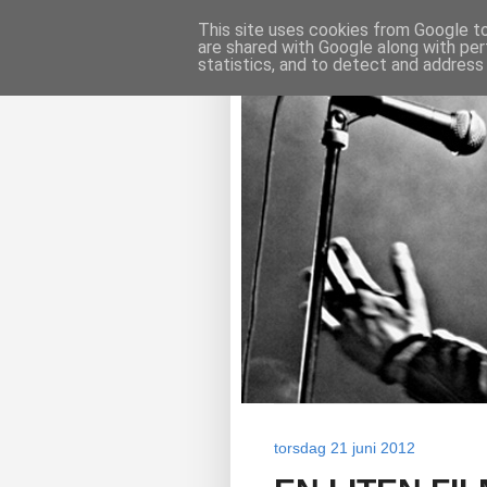
This site uses cookies from Google to 
are shared with Google along with per
statistics, and to detect and address
torsdag 21 juni 2012