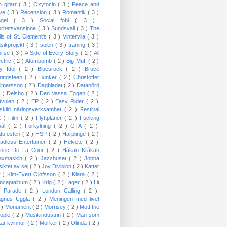
n gitarr
( 3 )
Oxytocin
( 3 )
Peace and
ove
( 3 )
Recension
( 3 )
Romantik
( 3 )
ngel
( 3 )
Social fobi
( 3 )
orhetsvansinne
( 3 )
Sundsvall
( 3 )
The
lls of St. Clement's
( 3 )
Vintervila
( 3 )
sikprojekt
( 3 )
solen
( 3 )
träning
( 3 )
bi.se
( 3 )
A Side of Every Story
( 2 )
All
ectric
( 2 )
Atombomb
( 2 )
Big Muff
( 2 )
lly Idol
( 2 )
Bluesrock
( 2 )
Bruce
ringsteen
( 2 )
Bunker
( 2 )
Christoffer
lmersson
( 2 )
Dagbladet
( 2 )
Datanörd
2 )
Delsbo
( 2 )
Den Vassa Eggen
( 2 )
ävulen
( 2 )
EP
( 2 )
Easy Rider
( 2 )
skild näringsverksamhet
( 2 )
Festival
2 )
Film
( 2 )
Flyttplaner
( 2 )
Fucking
mål
( 2 )
Förkylning
( 2 )
GTA
( 2 )
tufesten
( 2 )
HSP
( 2 )
Harplinge
( 2 )
adless Entertainer
( 2 )
Helvete
( 2 )
nric De La Cour
( 2 )
Håkan Kråkan
axmaskin
( 2 )
Jazzhuset
( 2 )
Jobba
siktet av sej
( 2 )
Joy Division
( 2 )
Katter
2 )
Kim-Evert Olofsson
( 2 )
Klara
( 2 )
nceptalbum
( 2 )
Krig
( 2 )
Lager
( 2 )
Lit
 Parade
( 2 )
London Calling
( 2 )
gnus Uggla
( 2 )
Meningen med livet
2 )
Monument
( 2 )
Morrisey
( 2 )
Mott the
ople
( 2 )
Musikindustrin
( 2 )
Män som
tar kvinnor
( 2 )
Mörker
( 2 )
Olinda
( 2 )