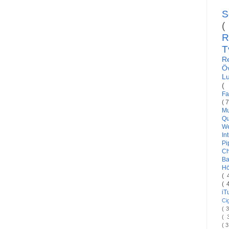
S
(
R
T
R
Ö
L
(
Fa
( 
Mu
Qu
W
In
Pi
C
Ba
H
( 
( 
i
Ci
( 
( 
( 