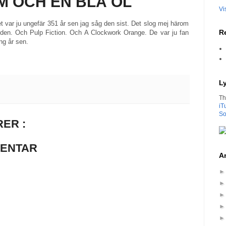
LM OCH EN BLÅ ÖL
Vi
et var ju ungefär 351 år sen jag såg den sist. Det slog mej härom
Re
g den. Och Pulp Fiction. Och A Clockwork Orange. De var ju fan
äng år sen.
L
Th
iT
So
ER :
MENTAR
Ar