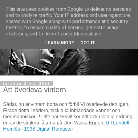
This site uses cookies from Google to deliver its services
and to analyze traffic. Your IP address and user-agent are
shared with Google along with performance and security
metrics to ensure quality of service, generate usage
statistics, and to detect and address abuse.
LEARN MORE
GOT IT
torsdag 2 maj 2013
Att överleva vintern
Sådär, nu är vintern borta och förbi! Vi överlevde den igen.
Firade detta i södern, tack alla inblandade vänner och
medmänniskor...! Uffe har skrivit soundtrack i vanlig ordning,
en av de strukna låtarna på Den Vassa Eggen.
Ulf Lundell –
Hemlös - 1998 Digital Remaster