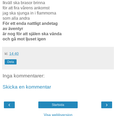
Ikväll ska brasor brinna
för att fira vårens ankomst
jag ska sjunga in i flammorna
som alla andra
För ett enda nattligt andetag
av äventyr
är nog för att själen ska vända
och gå mot ljuset igen
kl.
14:40
Dela
Inga kommentarer:
Skicka en kommentar
‹
›
Startsida
Visa webbversion