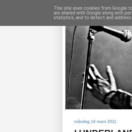
This site uses cookies from Google to 
are shared with Google along with per
statistics, and to detect and address
måndag 14 mars 2011