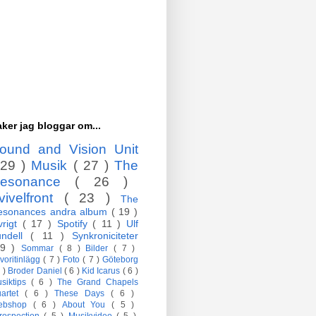
ker jag bloggar om...
ound and Vision Unit
 29 )
Musik
( 27 )
The
esonance
( 26 )
vivelfront
( 23 )
The
esonances andra album
( 19 )
vrigt
( 17 )
Spotify
( 11 )
Ulf
undell
( 11 )
Synkroniciteter
 9 )
Sommar
( 8 )
Bilder
( 7 )
voritinlägg
( 7 )
Foto
( 7 )
Göteborg
7 )
Broder Daniel
( 6 )
Kid Icarus
( 6 )
siktips
( 6 )
The Grand Chapels
artet
( 6 )
These Days
( 6 )
ebshop
( 6 )
About You
( 5 )