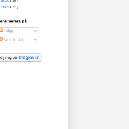
►
2010
( 39 )
►
2009
( 72 )
renumerera på
Inlägg
Kommentarer