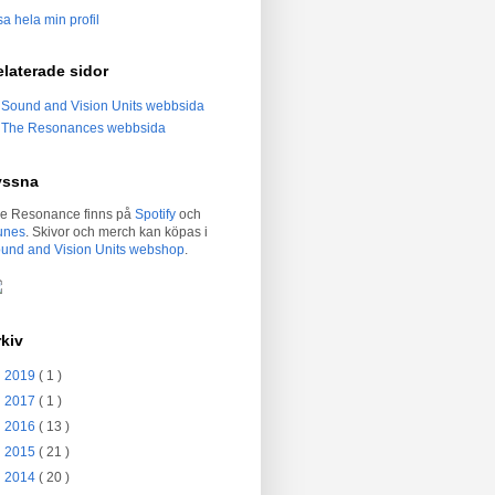
sa hela min profil
laterade sidor
Sound and Vision Units webbsida
The Resonances webbsida
yssna
e Resonance finns på
Spotify
och
unes
. Skivor och merch kan köpas i
und and Vision Units webshop
.
kiv
►
2019
( 1 )
►
2017
( 1 )
►
2016
( 13 )
►
2015
( 21 )
►
2014
( 20 )