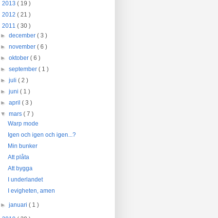
►
2013
( 19 )
►
2012
( 21 )
▼
2011
( 30 )
►
december
( 3 )
►
november
( 6 )
►
oktober
( 6 )
►
september
( 1 )
►
juli
( 2 )
►
juni
( 1 )
►
april
( 3 )
▼
mars
( 7 )
Warp mode
Igen och igen och igen...?
Min bunker
Att plåta
Att bygga
I underlandet
I evigheten, amen
►
januari
( 1 )