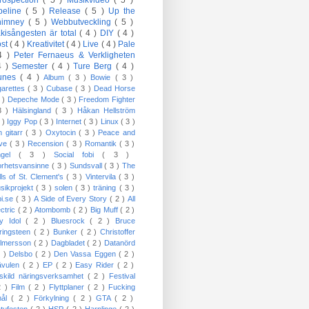
trospection
( 5 )
Musikvideo
( 5 )
peline
( 5 )
Release
( 5 )
Up the
himney
( 5 )
Webbutveckling
( 5 )
kisångesten är total
( 4 )
DIY
( 4 )
öst
( 4 )
Kreativitet
( 4 )
Live
( 4 )
Pale
4 )
Peter Fernaeus & Verkligheten
4 )
Semester
( 4 )
Ture Berg
( 4 )
Tunes
( 4 )
Album
( 3 )
Bowie
( 3 )
garettes
( 3 )
Cubase
( 3 )
Dead Horse
3 )
Depeche Mode
( 3 )
Freedom Fighter
3 )
Hälsingland
( 3 )
Håkan Hellström
3 )
Iggy Pop
( 3 )
Internet
( 3 )
Linux
( 3 )
n gitarr
( 3 )
Oxytocin
( 3 )
Peace and
ove
( 3 )
Recension
( 3 )
Romantik
( 3 )
ngel
( 3 )
Social fobi
( 3 )
orhetsvansinne
( 3 )
Sundsvall
( 3 )
The
lls of St. Clement's
( 3 )
Vintervila
( 3 )
sikprojekt
( 3 )
solen
( 3 )
träning
( 3 )
bi.se
( 3 )
A Side of Every Story
( 2 )
All
ectric
( 2 )
Atombomb
( 2 )
Big Muff
( 2 )
lly Idol
( 2 )
Bluesrock
( 2 )
Bruce
ringsteen
( 2 )
Bunker
( 2 )
Christoffer
lmersson
( 2 )
Dagbladet
( 2 )
Datanörd
2 )
Delsbo
( 2 )
Den Vassa Eggen
( 2 )
ävulen
( 2 )
EP
( 2 )
Easy Rider
( 2 )
skild näringsverksamhet
( 2 )
Festival
2 )
Film
( 2 )
Flyttplaner
( 2 )
Fucking
mål
( 2 )
Förkylning
( 2 )
GTA
( 2 )