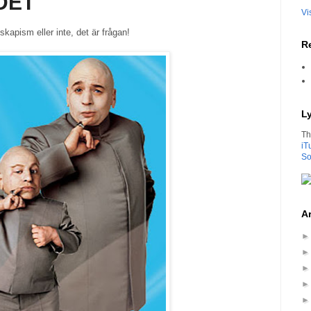
DET
Vi
skapism eller inte, det är frågan!
Re
L
Th
iT
So
Ar