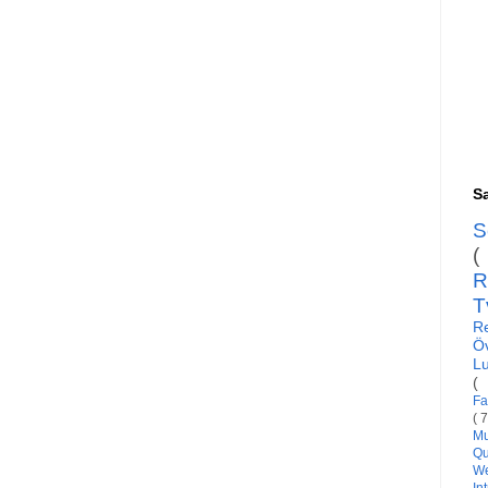
Sa
S
(
R
T
R
Ö
L
(
Fa
( 
Mu
Qu
W