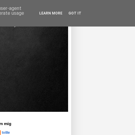
 user-agent
nerate usage
LEARN MORE
GOT IT
m mig
tville