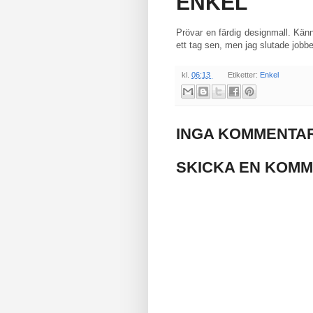
ENKEL
Prövar en färdig designmall. Kän
ett tag sen, men jag slutade jobbet
kl.
06:13
Etiketter:
Enkel
INGA KOMMENTAR
SKICKA EN KOM