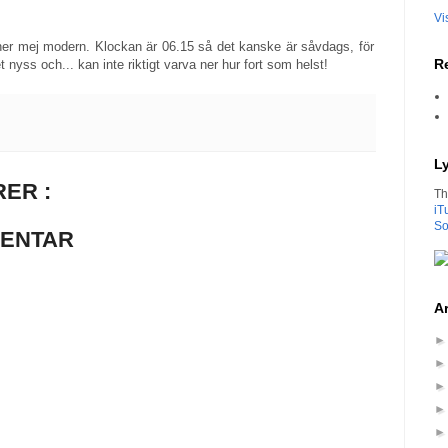
Vi
ner mej modern. Klockan är 06.15 så det kanske är såvdags, för
Re
 nyss och... kan inte riktigt varva ner hur fort som helst!
L
ER :
Th
iT
So
MENTAR
Ar