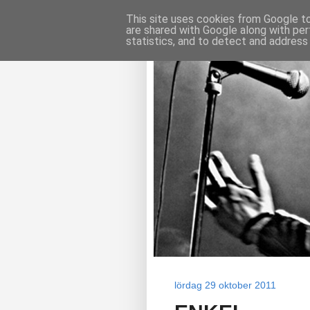
This site uses cookies from Google to 
are shared with Google along with per
statistics, and to detect and address
lördag 29 oktober 2011