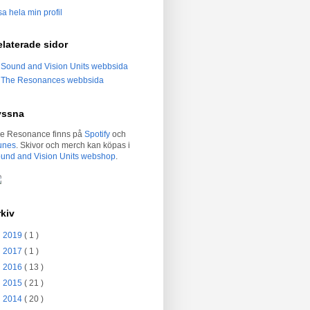
sa hela min profil
laterade sidor
Sound and Vision Units webbsida
The Resonances webbsida
yssna
e Resonance finns på
Spotify
och
unes
. Skivor och merch kan köpas i
und and Vision Units webshop
.
kiv
►
2019
( 1 )
►
2017
( 1 )
►
2016
( 13 )
►
2015
( 21 )
►
2014
( 20 )