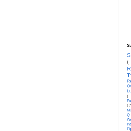
Sa
S
(
R
T
R
Ö
L
(
Fa
( 
Mu
Qu
W
In
Pi