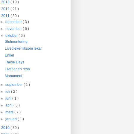
►
2013
( 19 )
►
2012
( 21 )
▼
2011
( 30 )
►
december
( 3 )
►
november
( 6 )
▼
oktober
( 6 )
Slutmontering
Livet leker liksom lekar
Enkel
These Days
Livet är en resa
Monument
►
september
( 1 )
►
juli
( 2 )
►
juni
( 1 )
►
april
( 3 )
►
mars
( 7 )
►
januari
( 1 )
►
2010
( 39 )