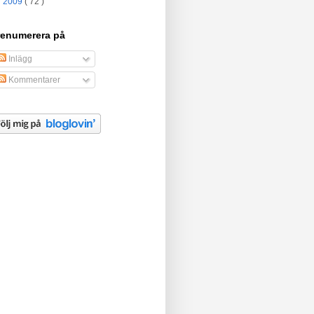
►
2009
( 72 )
renumerera på
Inlägg
Kommentarer