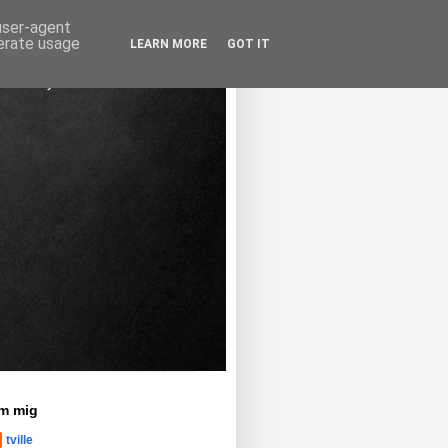
 user-agent
nerate usage
LEARN MORE
GOT IT
m mig
tville