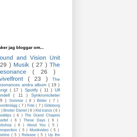
ker jag bloggar om...
ound and Vision Unit
 29 )
Musik
( 27 )
The
esonance
( 26 )
vivelfront
( 23 )
The
esonances andra album
( 19 )
vrigt
( 17 )
Spotify
( 11 )
Ulf
undell
( 11 )
Synkroniciteter
 9 )
Sommar
( 8 )
Bilder
( 7 )
voritinlägg
( 7 )
Foto
( 7 )
Göteborg
7 )
Broder Daniel
( 6 )
Kid Icarus
( 6 )
siktips
( 6 )
The Grand Chapels
artet
( 6 )
These Days
( 6 )
ebshop
( 6 )
About You
( 5 )
trospection
( 5 )
Musikvideo
( 5 )
peline
( 5 )
Release
( 5 )
Up the