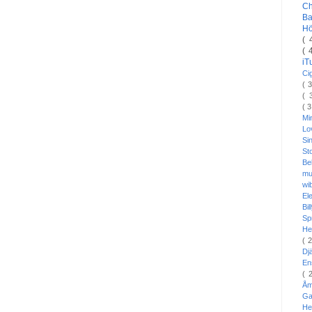
C
Ba
H
( 
( 
i
Ci
( 
( 
( 
Mi
L
Si
St
Be
mu
wi
El
Bi
Sp
He
( 
Dj
En
( 
Å
Ga
He