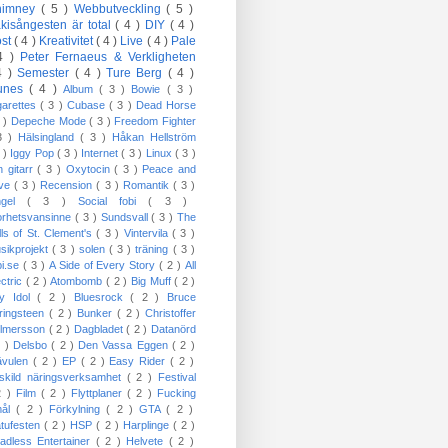
himney
( 5 )
Webbutveckling
( 5 )
kisångesten är total
( 4 )
DIY
( 4 )
öst
( 4 )
Kreativitet
( 4 )
Live
( 4 )
Pale
4 )
Peter Fernaeus & Verkligheten
4 )
Semester
( 4 )
Ture Berg
( 4 )
Tunes
( 4 )
Album
( 3 )
Bowie
( 3 )
garettes
( 3 )
Cubase
( 3 )
Dead Horse
3 )
Depeche Mode
( 3 )
Freedom Fighter
3 )
Hälsingland
( 3 )
Håkan Hellström
3 )
Iggy Pop
( 3 )
Internet
( 3 )
Linux
( 3 )
n gitarr
( 3 )
Oxytocin
( 3 )
Peace and
ove
( 3 )
Recension
( 3 )
Romantik
( 3 )
ngel
( 3 )
Social fobi
( 3 )
orhetsvansinne
( 3 )
Sundsvall
( 3 )
The
lls of St. Clement's
( 3 )
Vintervila
( 3 )
sikprojekt
( 3 )
solen
( 3 )
träning
( 3 )
bi.se
( 3 )
A Side of Every Story
( 2 )
All
ectric
( 2 )
Atombomb
( 2 )
Big Muff
( 2 )
lly Idol
( 2 )
Bluesrock
( 2 )
Bruce
ringsteen
( 2 )
Bunker
( 2 )
Christoffer
lmersson
( 2 )
Dagbladet
( 2 )
Datanörd
2 )
Delsbo
( 2 )
Den Vassa Eggen
( 2 )
ävulen
( 2 )
EP
( 2 )
Easy Rider
( 2 )
skild näringsverksamhet
( 2 )
Festival
2 )
Film
( 2 )
Flyttplaner
( 2 )
Fucking
mål
( 2 )
Förkylning
( 2 )
GTA
( 2 )
tufesten
( 2 )
HSP
( 2 )
Harplinge
( 2 )
adless Entertainer
( 2 )
Helvete
( 2 )