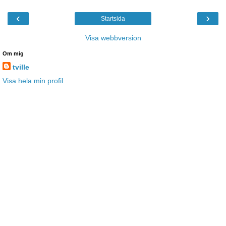
‹
›
Startsida
Visa webbversion
Om mig
tville
Visa hela min profil