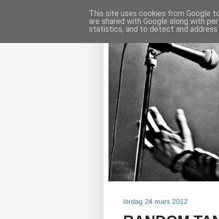
This site uses cookies from Google to 
are shared with Google along with per
statistics, and to detect and address
lördag 24 mars 2012