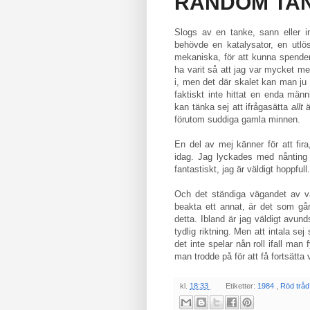
RANDOM TAN
Slogs av en tanke, sann eller in
behövde en katalysator, en utlösa
mekaniska, för att kunna spende
ha varit så att jag var mycket m
i, men det där skalet kan man ju int
faktiskt inte hittat en enda mä
kan tänka sej att ifrågasätta
allt
ä
förutom suddiga gamla minnen.
En del av mej känner för att f
idag. Jag lyckades med nånting 
fantastiskt, jag är väldigt hoppfull
Och det ständiga vägandet av vå
beakta ett annat, är det som gå
detta. Ibland är jag väldigt avund
tydlig riktning. Men att intala se
det inte spelar nån roll ifall man 
man trodde på för att få fortsätta v
kl.
18:33
Etiketter:
1984
,
Röd tråd