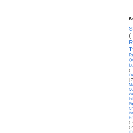
Sa
S
(
R
T
R
Ö
L
(
Fa
( 
Mu
Qu
W
In
Pi
C
Ba
H
( 
( 
i