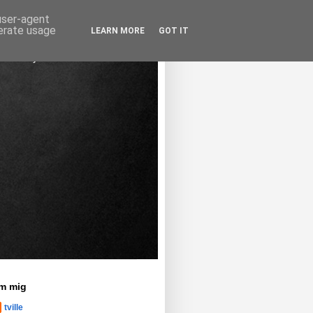
 user-agent
nerate usage
LEARN MORE
GOT IT
m mig
tville