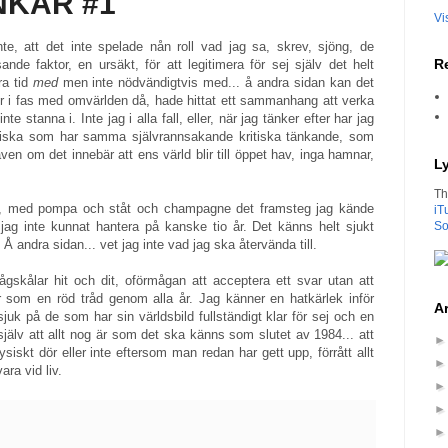
KAR #1
Vi
te, att det inte spelade nån roll vad jag sa, skrev, sjöng, de
Re
nde faktor, en ursäkt, för att legitimera för sej själv det helt
ra tid
med
men inte nödvändigtvis med... å andra sidan kan det
er i fas med omvärlden då, hade hittat ett sammanhang att verka
e stanna i. Inte jag i alla fall, eller, när jag tänker efter har jag
nniska som har samma självrannsakande kritiska tänkande, som
ven om det innebär att ens värld blir till öppet hav, inga hamnar,
L
Th
ira, med pompa och ståt och champagne det framsteg jag kände
iT
jag inte kunnat hantera på kanske tio år. Det känns helt sjukt
So
. Å andra sidan... vet jag inte vad jag ska återvända till.
gskålar hit och dit, oförmågan att acceptera ett svar utan att
r som en röd tråd genom alla år. Jag känner en hatkärlek inför
Ar
sjuk på de som har sin världsbild fullständigt klar för sej och en
j själv att allt nog är som det ska känns som slutet av 1984... att
fysiskt dör eller inte eftersom man redan har gett upp, förrått allt
ara vid liv.