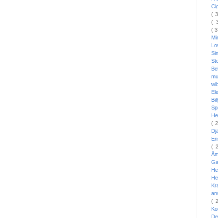
Ci
( 
( 
( 
Mi
L
Si
St
Be
mu
wi
El
Bi
Sp
He
( 
Dj
En
( 
Å
Ga
He
He
Kr
an
( 
Ko
De