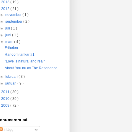
►
2013
( 19 )
▼
2012
( 21 )
►
november
( 1 )
►
september
( 2 )
►
juli
( 1 )
►
juni
( 1 )
▼
mars
( 4 )
Friheten
Random tankar #1
"Love is natural and real"
About You nu av The Resonance
►
februari
( 3 )
►
januari
( 9 )
►
2011
( 30 )
►
2010
( 39 )
►
2009
( 72 )
renumerera på
Inlägg