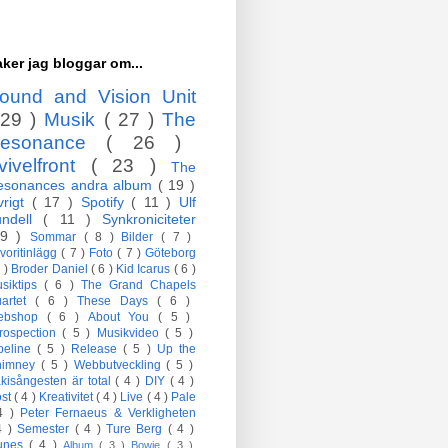
ker jag bloggar om...
ound and Vision Unit
 29 )
Musik
( 27 )
The
esonance
( 26 )
vivelfront
( 23 )
The
esonances andra album
( 19 )
vrigt
( 17 )
Spotify
( 11 )
Ulf
undell
( 11 )
Synkroniciteter
 9 )
Sommar
( 8 )
Bilder
( 7 )
voritinlägg
( 7 )
Foto
( 7 )
Göteborg
7 )
Broder Daniel
( 6 )
Kid Icarus
( 6 )
siktips
( 6 )
The Grand Chapels
artet
( 6 )
These Days
( 6 )
ebshop
( 6 )
About You
( 5 )
trospection
( 5 )
Musikvideo
( 5 )
peline
( 5 )
Release
( 5 )
Up the
himney
( 5 )
Webbutveckling
( 5 )
kisångesten är total
( 4 )
DIY
( 4 )
öst
( 4 )
Kreativitet
( 4 )
Live
( 4 )
Pale
4 )
Peter Fernaeus & Verkligheten
4 )
Semester
( 4 )
Ture Berg
( 4 )
Tunes
( 4 )
Album
( 3 )
Bowie
( 3 )