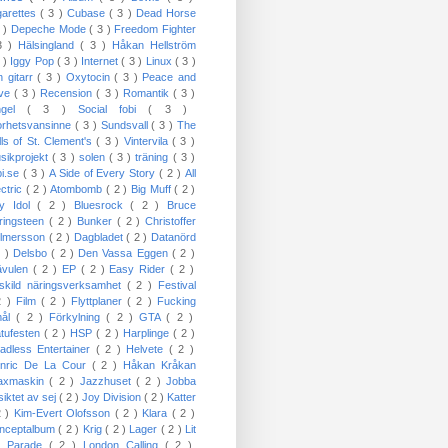
garettes
( 3 )
Cubase
( 3 )
Dead Horse
3 )
Depeche Mode
( 3 )
Freedom Fighter
3 )
Hälsingland
( 3 )
Håkan Hellström
3 )
Iggy Pop
( 3 )
Internet
( 3 )
Linux
( 3 )
n gitarr
( 3 )
Oxytocin
( 3 )
Peace and
ove
( 3 )
Recension
( 3 )
Romantik
( 3 )
ngel
( 3 )
Social fobi
( 3 )
orhetsvansinne
( 3 )
Sundsvall
( 3 )
The
lls of St. Clement's
( 3 )
Vintervila
( 3 )
sikprojekt
( 3 )
solen
( 3 )
träning
( 3 )
bi.se
( 3 )
A Side of Every Story
( 2 )
All
ectric
( 2 )
Atombomb
( 2 )
Big Muff
( 2 )
lly Idol
( 2 )
Bluesrock
( 2 )
Bruce
ringsteen
( 2 )
Bunker
( 2 )
Christoffer
lmersson
( 2 )
Dagbladet
( 2 )
Datanörd
2 )
Delsbo
( 2 )
Den Vassa Eggen
( 2 )
ävulen
( 2 )
EP
( 2 )
Easy Rider
( 2 )
skild näringsverksamhet
( 2 )
Festival
2 )
Film
( 2 )
Flyttplaner
( 2 )
Fucking
mål
( 2 )
Förkylning
( 2 )
GTA
( 2 )
tufesten
( 2 )
HSP
( 2 )
Harplinge
( 2 )
adless Entertainer
( 2 )
Helvete
( 2 )
nric De La Cour
( 2 )
Håkan Kråkan
axmaskin
( 2 )
Jazzhuset
( 2 )
Jobba
siktet av sej
( 2 )
Joy Division
( 2 )
Katter
2 )
Kim-Evert Olofsson
( 2 )
Klara
( 2 )
nceptalbum
( 2 )
Krig
( 2 )
Lager
( 2 )
Lit
 Parade
( 2 )
London Calling
( 2 )