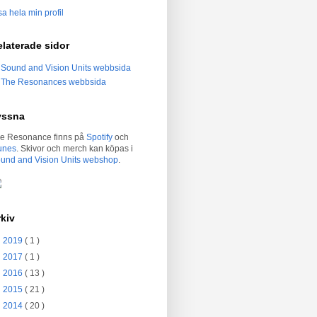
sa hela min profil
laterade sidor
Sound and Vision Units webbsida
The Resonances webbsida
yssna
e Resonance finns på
Spotify
och
unes
. Skivor och merch kan köpas i
und and Vision Units webshop
.
kiv
►
2019
( 1 )
►
2017
( 1 )
►
2016
( 13 )
►
2015
( 21 )
►
2014
( 20 )