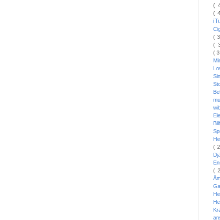
( 
( 
i
Ci
( 
( 
( 
Mi
L
Si
St
Be
mu
wi
El
Bi
Sp
He
( 
Dj
En
( 
Å
Ga
He
He
Kr
an