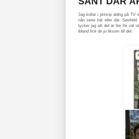
SÅNT DÄR ÄR
Jag kollar i princip aldrig på T
nån serie här eller där. Seinfeld
tycker jag att det är lite för väl
ibland
fick de ju liksom till
det.