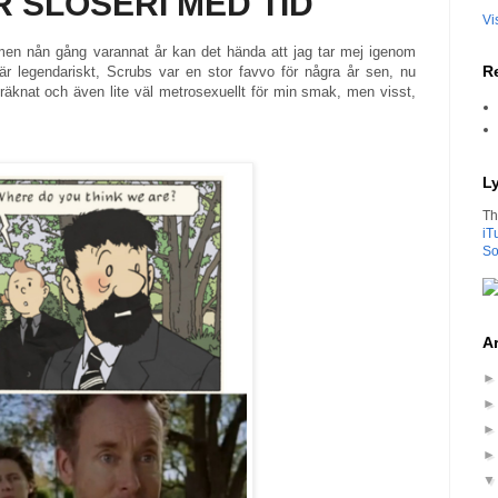
 SLÖSERI MED TID
Vi
V men nån gång varannat år kan det hända att jag tar mej igenom
Re
 är legendariskt, Scrubs var en stor favvo för några år sen, nu
 uträknat och även lite väl metrosexuellt för min smak, men visst,
L
Th
iT
So
Ar