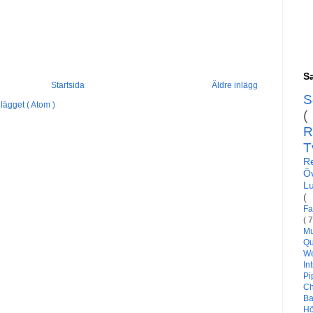
Sa
Startsida
Äldre inlägg
S
lägget ( Atom )
(
R
T
R
Ö
L
(
Fa
( 
Mu
Qu
W
In
Pi
C
Ba
H