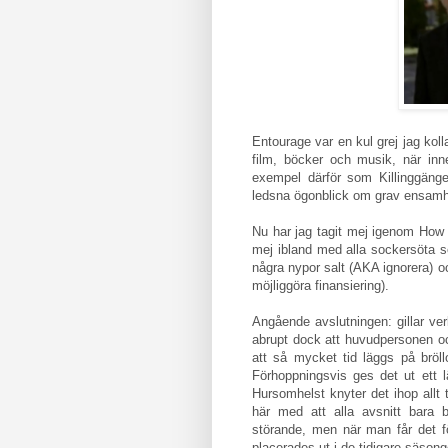
Entourage var en kul grej jag koll
film, böcker och musik, när inn
exempel därför som Killinggänge
ledsna ögonblick om grav ensamh
Nu har jag tagit mej igenom How I 
mej ibland med alla sockersöta 
några nypor salt (AKA ignorera) o
möjliggöra finansiering).
Angående avslutningen: gillar verk
abrupt dock att huvudpersonen och
att så mycket tid läggs på bröllo
Förhoppningsvis ges det ut ett 
Hursomhelst knyter det ihop allt t
här med att alla avsnitt bara 
störande, men när man får det fö
placerades ut i de tidigare säsong