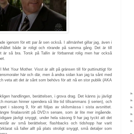
ade igenom för ett par år sen också. I allmänhet gillar jag, även i
ehållet både är roligt och rörande på samma gång. Det är till
t är så bra. Torsk på Tallin är förbannat rolig men har också
et.
Met Your Mother. Visst är allt på gränsen till för puttinuttigt för
sensmoraler här och där, men å andra sidan kan jag ta sånt med
ch veta att det är sånt som behövs för att nå en stor publik (AKA
ligen handlingen, berättelsen, i grova drag. Det känns ju jävligt
 morsan hinner spendera så lite tid tillsammans (i serien), och
pet i säsong 9, för att följas av skilsmässa i sista avsnittet.
längre finalavsnitt på DVD:n senare, som är lite mer ingående.
idigare jävligt snyggt, under hela säsong 9 har jag tyckt att det
består av små berättelser, flashbacks och tidshopp har varit
rklarat så faller
allt
på plats otroligt snyggt, små detaljer som
erna.