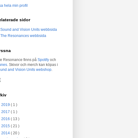
sa hela min profil
laterade sidor
Sound and Vision Units webbsida
The Resonances webbsida
yssna
e Resonance finns på
Spotify
och
unes
. Skivor och merch kan köpas i
und and Vision Units webshop
.
kiv
►
2019
( 1 )
►
2017
( 1 )
►
2016
( 13 )
►
2015
( 21 )
▼
2014
( 20 )