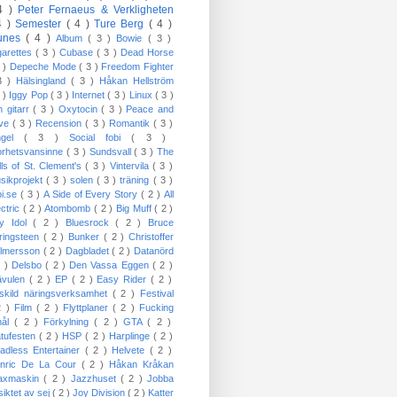
4 )
Peter Fernaeus & Verkligheten
4 )
Semester
( 4 )
Ture Berg
( 4 )
Tunes
( 4 )
Album
( 3 )
Bowie
( 3 )
garettes
( 3 )
Cubase
( 3 )
Dead Horse
3 )
Depeche Mode
( 3 )
Freedom Fighter
3 )
Hälsingland
( 3 )
Håkan Hellström
3 )
Iggy Pop
( 3 )
Internet
( 3 )
Linux
( 3 )
n gitarr
( 3 )
Oxytocin
( 3 )
Peace and
ove
( 3 )
Recension
( 3 )
Romantik
( 3 )
ngel
( 3 )
Social fobi
( 3 )
orhetsvansinne
( 3 )
Sundsvall
( 3 )
The
lls of St. Clement's
( 3 )
Vintervila
( 3 )
sikprojekt
( 3 )
solen
( 3 )
träning
( 3 )
bi.se
( 3 )
A Side of Every Story
( 2 )
All
ectric
( 2 )
Atombomb
( 2 )
Big Muff
( 2 )
lly Idol
( 2 )
Bluesrock
( 2 )
Bruce
ringsteen
( 2 )
Bunker
( 2 )
Christoffer
lmersson
( 2 )
Dagbladet
( 2 )
Datanörd
2 )
Delsbo
( 2 )
Den Vassa Eggen
( 2 )
ävulen
( 2 )
EP
( 2 )
Easy Rider
( 2 )
skild näringsverksamhet
( 2 )
Festival
2 )
Film
( 2 )
Flyttplaner
( 2 )
Fucking
mål
( 2 )
Förkylning
( 2 )
GTA
( 2 )
tufesten
( 2 )
HSP
( 2 )
Harplinge
( 2 )
adless Entertainer
( 2 )
Helvete
( 2 )
nric De La Cour
( 2 )
Håkan Kråkan
axmaskin
( 2 )
Jazzhuset
( 2 )
Jobba
siktet av sej
( 2 )
Joy Division
( 2 )
Katter