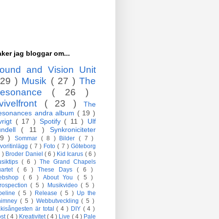
ker jag bloggar om...
ound and Vision Unit
 29 )
Musik
( 27 )
The
esonance
( 26 )
vivelfront
( 23 )
The
esonances andra album
( 19 )
vrigt
( 17 )
Spotify
( 11 )
Ulf
undell
( 11 )
Synkroniciteter
 9 )
Sommar
( 8 )
Bilder
( 7 )
voritinlägg
( 7 )
Foto
( 7 )
Göteborg
7 )
Broder Daniel
( 6 )
Kid Icarus
( 6 )
siktips
( 6 )
The Grand Chapels
artet
( 6 )
These Days
( 6 )
ebshop
( 6 )
About You
( 5 )
trospection
( 5 )
Musikvideo
( 5 )
peline
( 5 )
Release
( 5 )
Up the
himney
( 5 )
Webbutveckling
( 5 )
kisångesten är total
( 4 )
DIY
( 4 )
öst
( 4 )
Kreativitet
( 4 )
Live
( 4 )
Pale