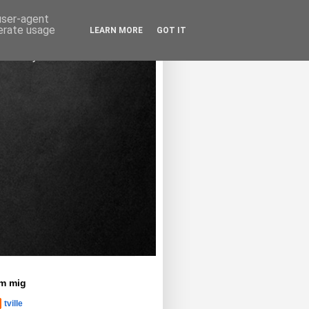
 user-agent
nerate usage
LEARN MORE
GOT IT
m mig
tville