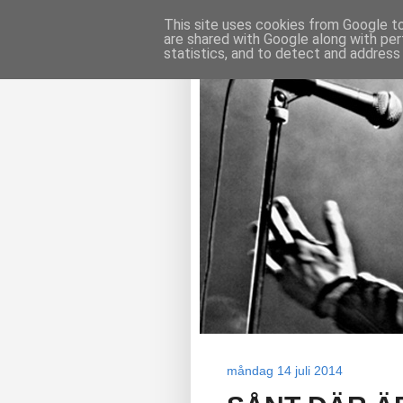
This site uses cookies from Google to 
are shared with Google along with per
statistics, and to detect and address
måndag 14 juli 2014