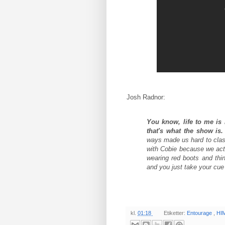
Josh Radnor:
You know, life to me is 
that's what the show is. 
ways made us hard to class
with Cobie because we actu
wearing red boots and thin
and you just take your cue 
kl.
01:18
Etiketter:
Entourage
,
HI