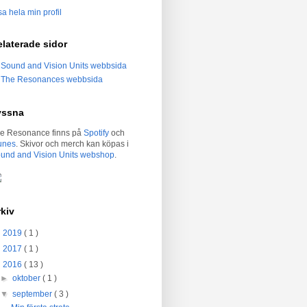
sa hela min profil
laterade sidor
Sound and Vision Units webbsida
The Resonances webbsida
yssna
e Resonance finns på
Spotify
och
unes
. Skivor och merch kan köpas i
und and Vision Units webshop
.
kiv
►
2019
( 1 )
►
2017
( 1 )
▼
2016
( 13 )
►
oktober
( 1 )
▼
september
( 3 )