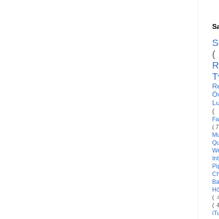
Sa
S
(
R
T
R
Ö
L
(
Fa
( 
Mu
Qu
W
In
Pi
C
Ba
H
( 
( 
i