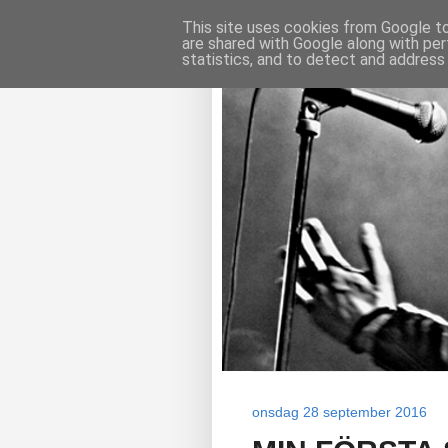
This site uses cookies from Google to 
are shared with Google along with per
statistics, and to detect and address
onsdag 28 september 2016