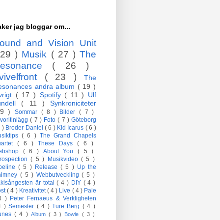
ker jag bloggar om...
ound and Vision Unit
 29 )
Musik
( 27 )
The
esonance
( 26 )
vivelfront
( 23 )
The
esonances andra album
( 19 )
vrigt
( 17 )
Spotify
( 11 )
Ulf
undell
( 11 )
Synkroniciteter
 9 )
Sommar
( 8 )
Bilder
( 7 )
voritinlägg
( 7 )
Foto
( 7 )
Göteborg
7 )
Broder Daniel
( 6 )
Kid Icarus
( 6 )
siktips
( 6 )
The Grand Chapels
artet
( 6 )
These Days
( 6 )
ebshop
( 6 )
About You
( 5 )
trospection
( 5 )
Musikvideo
( 5 )
peline
( 5 )
Release
( 5 )
Up the
himney
( 5 )
Webbutveckling
( 5 )
kisångesten är total
( 4 )
DIY
( 4 )
öst
( 4 )
Kreativitet
( 4 )
Live
( 4 )
Pale
4 )
Peter Fernaeus & Verkligheten
4 )
Semester
( 4 )
Ture Berg
( 4 )
Tunes
( 4 )
Album
( 3 )
Bowie
( 3 )