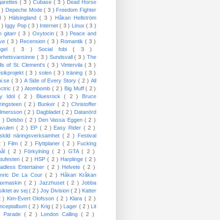
garettes
( 3 )
Cubase
( 3 )
Dead Horse
3 )
Depeche Mode
( 3 )
Freedom Fighter
3 )
Hälsingland
( 3 )
Håkan Hellström
3 )
Iggy Pop
( 3 )
Internet
( 3 )
Linux
( 3 )
n gitarr
( 3 )
Oxytocin
( 3 )
Peace and
ove
( 3 )
Recension
( 3 )
Romantik
( 3 )
ngel
( 3 )
Social fobi
( 3 )
orhetsvansinne
( 3 )
Sundsvall
( 3 )
The
lls of St. Clement's
( 3 )
Vintervila
( 3 )
sikprojekt
( 3 )
solen
( 3 )
träning
( 3 )
bi.se
( 3 )
A Side of Every Story
( 2 )
All
ectric
( 2 )
Atombomb
( 2 )
Big Muff
( 2 )
lly Idol
( 2 )
Bluesrock
( 2 )
Bruce
ringsteen
( 2 )
Bunker
( 2 )
Christoffer
lmersson
( 2 )
Dagbladet
( 2 )
Datanörd
2 )
Delsbo
( 2 )
Den Vassa Eggen
( 2 )
ävulen
( 2 )
EP
( 2 )
Easy Rider
( 2 )
skild näringsverksamhet
( 2 )
Festival
2 )
Film
( 2 )
Flyttplaner
( 2 )
Fucking
mål
( 2 )
Förkylning
( 2 )
GTA
( 2 )
tufesten
( 2 )
HSP
( 2 )
Harplinge
( 2 )
adless Entertainer
( 2 )
Helvete
( 2 )
nric De La Cour
( 2 )
Håkan Kråkan
axmaskin
( 2 )
Jazzhuset
( 2 )
Jobba
siktet av sej
( 2 )
Joy Division
( 2 )
Katter
2 )
Kim-Evert Olofsson
( 2 )
Klara
( 2 )
nceptalbum
( 2 )
Krig
( 2 )
Lager
( 2 )
Lit
 Parade
( 2 )
London Calling
( 2 )