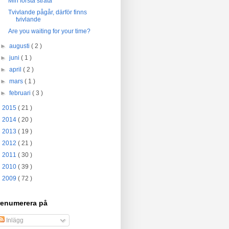
Min första strata
Tvivlande pågår, därför finns
tvivlande
Are you waiting for your time?
►
augusti
( 2 )
►
juni
( 1 )
►
april
( 2 )
►
mars
( 1 )
►
februari
( 3 )
►
2015
( 21 )
►
2014
( 20 )
►
2013
( 19 )
►
2012
( 21 )
►
2011
( 30 )
►
2010
( 39 )
►
2009
( 72 )
renumerera på
Inlägg