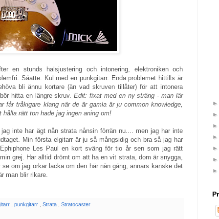
fter en stunds halsjustering och intonering, elektroniken och
emfri. Såatte. Kul med en punkgitarr. Enda problemet hittills är
höva bli ännu kortare (än vad skruven tillåter) för att intonera
ör hitta en längre skruv.
Edit: fixat med en ny sträng - man lär
gar får tråkigare klang när de är gamla är ju common knowledge,
 hålla rätt ton hade jag ingen aning om!
t jag inte har ägt nån strata nånsin förrän nu.... men jag har inte
dtaget. Min första elgitarr är ju så mångsidig och bra så jag har
 Ephiphone Les Paul en kort sväng för tio år sen som jag rätt
min grej. Har alltid drömt om att ha en vit strata, dom är snygga,
 Får se om jag orkar lacka om den här nån gång, annars kanske det
är man blir rikare.
P
itarr
,
punkgitarr
,
Strata
,
Stratocaster