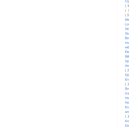
Ci
( 
( 
( 
Mi
L
Si
St
Be
mu
wi
El
Bi
Sp
He
( 
Dj
En
( 
Å
Ga
He
He
Kr
an
( 
Ko
De