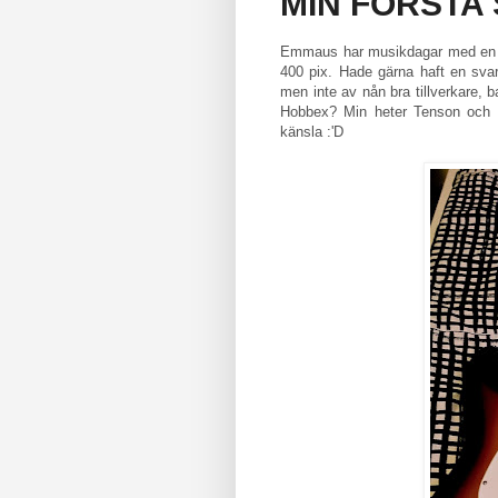
MIN FÖRSTA
Emmaus har musikdagar med en m
400 pix. Hade gärna haft en svart
men inte av nån bra tillverkare, 
Hobbex? Min heter Tenson och d
känsla :'D