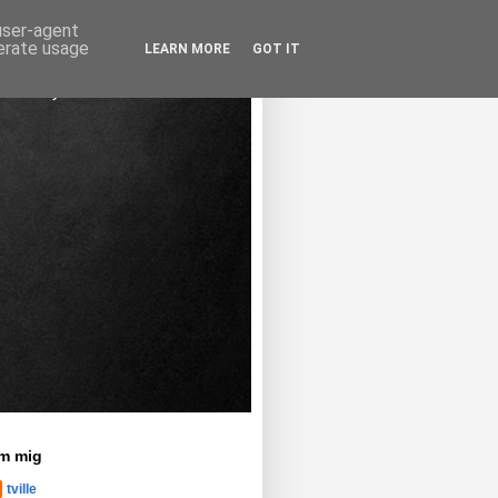
 user-agent
nerate usage
LEARN MORE
GOT IT
m mig
tville