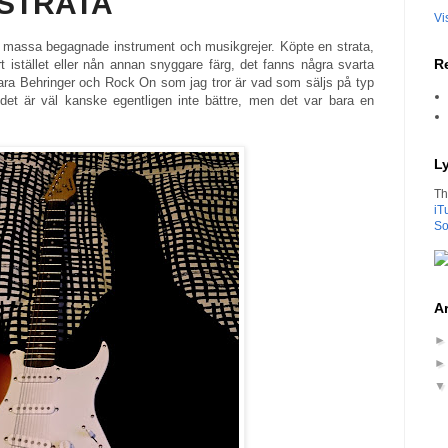
 STRATA
Vi
assa begagnade instrument och musikgrejer. Köpte en strata,
Re
 istället eller nån annan snyggare färg, det fanns några svarta
bara Behringer och Rock On som jag tror är vad som säljs på typ
et är väl kanske egentligen inte bättre, men det var bara en
L
Th
iT
So
Ar