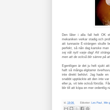
Den låter i alla fall helt OK e
mekaniken verkar stadig och probl
att tunnaste E-strängen skulle be
perfekt, så nån dag kanske man b
sej nåt nytt varje dag! Att strän
men att de också blir sämre på att
Egentligen är det ju helt sjukt at
haft så många elgitarrer överhuvu
inte direkt behövt. Jag hade en
snabbt upptäckte att den inte var 
eller ja, vit tele också förstås.
blir till att köpa en mer ordentlig n
kl.
19:06
Etiketter:
Les Paul
,
Min g