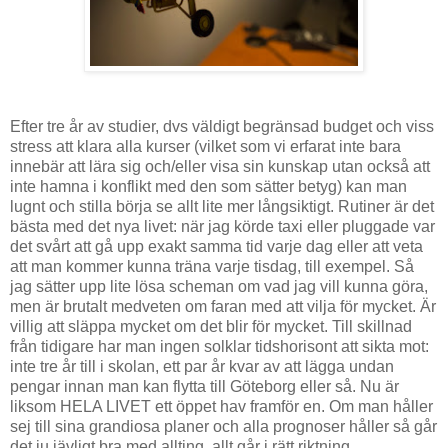
Efter tre år av studier, dvs väldigt begränsad budget och viss
stress att klara alla kurser (vilket som vi erfarat inte bara
innebär att lära sig och/eller visa sin kunskap utan också att
inte hamna i konflikt med den som sätter betyg) kan man
lugnt och stilla börja se allt lite mer långsiktigt. Rutiner är det
bästa med det nya livet: när jag körde taxi eller pluggade var
det svårt att gå upp exakt samma tid varje dag eller att veta
att man kommer kunna träna varje tisdag, till exempel. Så
jag sätter upp lite lösa scheman om vad jag vill kunna göra,
men är brutalt medveten om faran med att vilja för mycket. Är
villig att släppa mycket om det blir för mycket. Till skillnad
från tidigare har man ingen solklar tidshorisont att sikta mot:
inte tre år till i skolan, ett par år kvar av att lägga undan
pengar innan man kan flytta till Göteborg eller så. Nu är
liksom HELA LIVET ett öppet hav framför en. Om man håller
sej till sina grandiosa planer och alla prognoser håller så går
det ju jävligt bra med allting, allt går i rätt riktning.