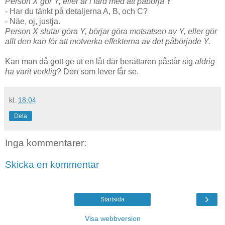
Person X gör Y, eller är i färd med att påbörja Y
- Har du tänkt på detaljerna A, B, och C?
- Näe, oj, justja.
Person X slutar göra Y, börjar göra motsatsen av Y, eller gör
allt den kan för att motverka effekterna av det påbörjade Y.
Kan man då gott ge ut en låt där berättaren påstår sig
aldrig
ha varit verklig
? Den som lever får se.
kl.
18:04
Dela
Inga kommentarer:
Skicka en kommentar
›
Startsida
Visa webbversion