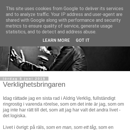
This site uses cookies from Google to deliver its services
and to analyze traffic. Your IP address and user-agent are
shared with Google along with performance and security
metrics to ensure quality of service, generate usage
statistics, and to detect and address abuse.
LEARN MORE
GOT IT
lördag 8 juni 2019
Verklighetsbringaren
Idag rättade jag en sista rad i Aldrig Verklig, fullständigt
ringrostig i varenda rörelse, som om det inte är jag, som om
jag inte har rätt till det, som att jag har valt det andra livet -
det logiska.
Livet i övrigt: på räls,
som en man, som ett tåg
, som en