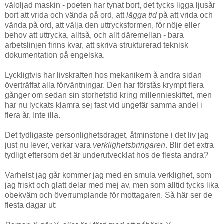
väloljad maskin - poeten har tynat bort, det tycks ligga ljusår
bort att vrida och vända på ord, att
lägga tid
på att vrida och
vända på ord, att välja den uttrycksformen, för nöje eller
behov att uttrycka, alltså, och allt däremellan - bara
arbetslinjen finns kvar, att skriva strukturerad teknisk
dokumentation på engelska.
Lyckligtvis har livskraften hos mekanikern å andra sidan
överträffat alla förväntningar. Den har förstås krympt flera
gånger om sedan sin storhetstid kring millennieskiftet, men
har nu lyckats klamra sej fast vid ungefär samma andel i
flera år. Inte illa.
Det tydligaste personlighetsdraget, åtminstone i det liv jag
just nu lever, verkar vara
verklighetsbringaren
. Blir det extra
tydligt eftersom det är underutvecklat hos de flesta andra?
Varhelst jag går kommer jag med en smula verklighet, som
jag friskt och glatt delar med mej av, men som alltid tycks lika
obekväm och överrumplande för mottagaren. Så här ser de
flesta dagar ut: