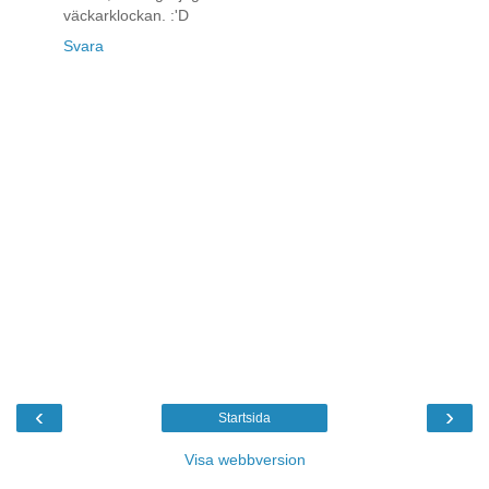
väckarklockan. :'D
Svara
‹
›
Startsida
Visa webbversion