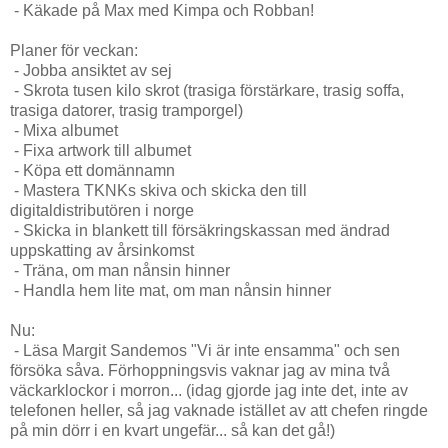
- Käkade på Max med Kimpa och Robban!
Planer för veckan:
- Jobba ansiktet av sej
- Skrota tusen kilo skrot (trasiga förstärkare, trasig soffa,
trasiga datorer, trasig tramporgel)
- Mixa albumet
- Fixa artwork till albumet
- Köpa ett domännamn
- Mastera TKNKs skiva och skicka den till
digitaldistributören i norge
- Skicka in blankett till försäkringskassan med ändrad
uppskatting av årsinkomst
- Träna, om man nånsin hinner
- Handla hem lite mat, om man nånsin hinner
Nu:
- Läsa Margit Sandemos "Vi är inte ensamma" och sen
försöka såva. Förhoppningsvis vaknar jag av mina två
väckarklockor i morron... (idag gjorde jag inte det, inte av
telefonen heller, så jag vaknade istället av att chefen ringde
på min dörr i en kvart ungefär... så kan det gå!)