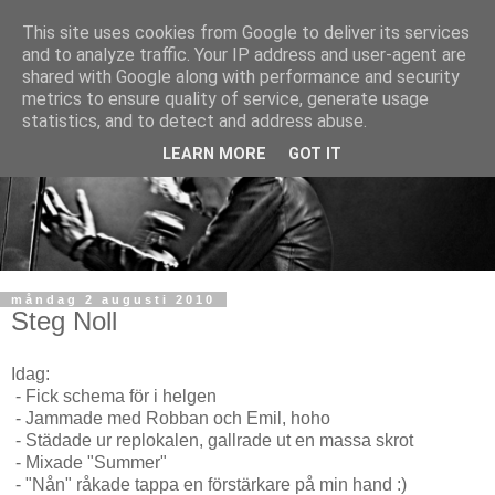
This site uses cookies from Google to deliver its services
and to analyze traffic. Your IP address and user-agent are
shared with Google along with performance and security
metrics to ensure quality of service, generate usage
statistics, and to detect and address abuse.
LEARN MORE
GOT IT
måndag 2 augusti 2010
Steg Noll
Idag:
- Fick schema för i helgen
- Jammade med Robban och Emil, hoho
- Städade ur replokalen, gallrade ut en massa skrot
- Mixade "Summer"
- "Nån" råkade tappa en förstärkare på min hand :)