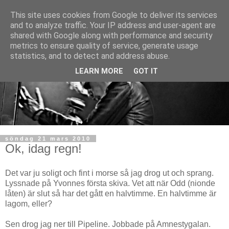
This site uses cookies from Google to deliver its services
and to analyze traffic. Your IP address and user-agent are
shared with Google along with performance and security
metrics to ensure quality of service, generate usage
statistics, and to detect and address abuse.
LEARN MORE
GOT IT
söndag 21 mars 2010
Ok, idag regn!
Det var ju soligt och fint i morse så jag drog ut och sprang.
Lyssnade på Yvonnes första skiva. Vet att när Odd (nionde
låten) är slut så har det gått en halvtimme. En halvtimme är
lagom, eller?
Sen drog jag ner till Pipeline. Jobbade på Amnestygalan.