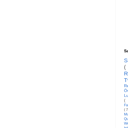
Sa
S
(
R
T
R
Ö
L
(
Fa
( 
Mu
Qu
W