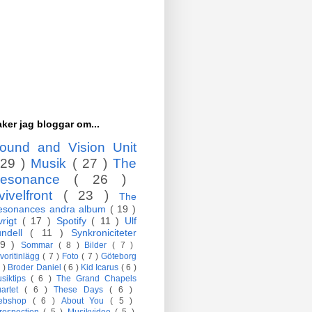
ker jag bloggar om...
ound and Vision Unit
 29 )
Musik
( 27 )
The
esonance
( 26 )
vivelfront
( 23 )
The
esonances andra album
( 19 )
vrigt
( 17 )
Spotify
( 11 )
Ulf
undell
( 11 )
Synkroniciteter
 9 )
Sommar
( 8 )
Bilder
( 7 )
voritinlägg
( 7 )
Foto
( 7 )
Göteborg
7 )
Broder Daniel
( 6 )
Kid Icarus
( 6 )
siktips
( 6 )
The Grand Chapels
artet
( 6 )
These Days
( 6 )
ebshop
( 6 )
About You
( 5 )