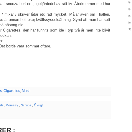
j att snooza bort en tjugofjärdedel av sitt liv. Återkommer med hur
 / mixar / skriver låtar etc rätt mycket. Målar även om i hallen.
d är annan helt okej kvällssysselsättning. Synd att man har sett
på säsong nio...
r Cigarettes, den har funnits som ide i typ två år men inte blivit
veckan.
en.
 Det borde vara sommar oftare.
s
,
Cigarettes
,
Mash
sh
,
Morrisey
,
Scrubs
,
Övrigt
ER :