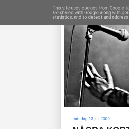
This site uses cookies from Google to 
are shared with Google along with per
statistics, and to detect and address
måndag 13 juli 2009