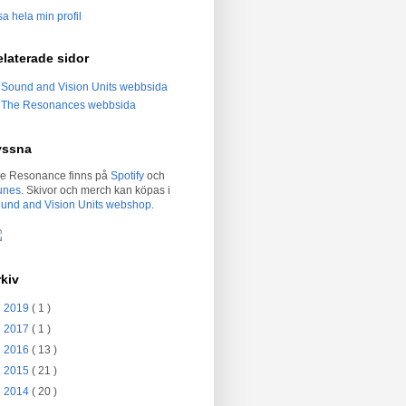
sa hela min profil
laterade sidor
Sound and Vision Units webbsida
The Resonances webbsida
yssna
e Resonance finns på
Spotify
och
unes
. Skivor och merch kan köpas i
und and Vision Units webshop
.
kiv
►
2019
( 1 )
►
2017
( 1 )
►
2016
( 13 )
►
2015
( 21 )
►
2014
( 20 )