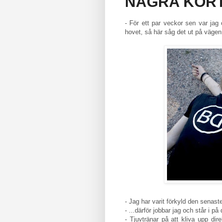
NÅGRA KOR
- För ett par veckor sen var ja
hovet, så här såg det ut på vägen 
- Jag har varit förkyld den senaste
- ...därför jobbar jag och står i på
- Tjuvtränar på att kliva upp dir