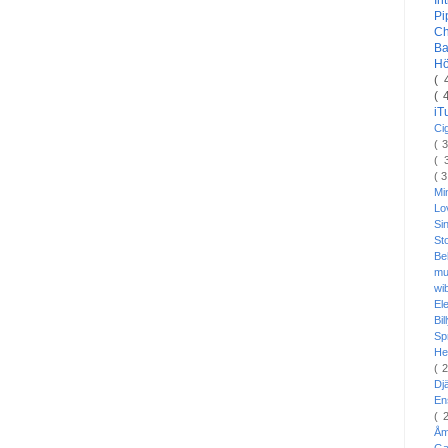
In
Pi
C
Ba
H
( 
( 
i
Ci
( 
( 
( 
Mi
L
Si
St
Be
mu
wi
El
Bi
Sp
He
( 
Dj
En
( 
Å