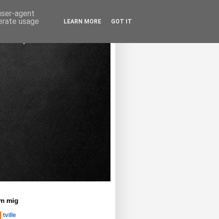
 user-agent
nerate usage
LEARN MORE
GOT IT
m mig
tville