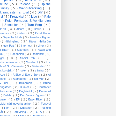
trospection
( 5 )
Musikvideo
( 5 )
peline
( 5 )
Release
( 5 )
Up the
himney
( 5 )
Webbutveckling
( 5 )
kisångesten är total
( 4 )
DIY
( 4 )
öst
( 4 )
Kreativitet
( 4 )
Live
( 4 )
Pale
4 )
Peter Fernaeus & Verkligheten
4 )
Semester
( 4 )
Ture Berg
( 4 )
Tunes
( 4 )
Album
( 3 )
Bowie
( 3 )
garettes
( 3 )
Cubase
( 3 )
Dead Horse
3 )
Depeche Mode
( 3 )
Freedom Fighter
3 )
Hälsingland
( 3 )
Håkan Hellström
3 )
Iggy Pop
( 3 )
Internet
( 3 )
Linux
( 3 )
n gitarr
( 3 )
Oxytocin
( 3 )
Peace and
ove
( 3 )
Recension
( 3 )
Romantik
( 3 )
ngel
( 3 )
Social fobi
( 3 )
orhetsvansinne
( 3 )
Sundsvall
( 3 )
The
lls of St. Clement's
( 3 )
Vintervila
( 3 )
sikprojekt
( 3 )
solen
( 3 )
träning
( 3 )
bi.se
( 3 )
A Side of Every Story
( 2 )
All
ectric
( 2 )
Atombomb
( 2 )
Big Muff
( 2 )
lly Idol
( 2 )
Bluesrock
( 2 )
Bruce
ringsteen
( 2 )
Bunker
( 2 )
Christoffer
lmersson
( 2 )
Dagbladet
( 2 )
Datanörd
2 )
Delsbo
( 2 )
Den Vassa Eggen
( 2 )
ävulen
( 2 )
EP
( 2 )
Easy Rider
( 2 )
skild näringsverksamhet
( 2 )
Festival
2 )
Film
( 2 )
Flyttplaner
( 2 )
Fucking
mål
( 2 )
Förkylning
( 2 )
GTA
( 2 )