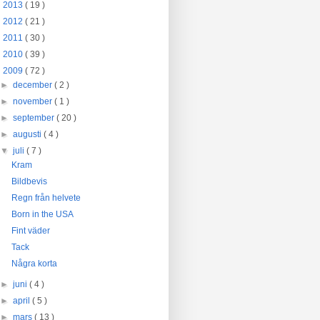
►
2013
( 19 )
►
2012
( 21 )
►
2011
( 30 )
►
2010
( 39 )
▼
2009
( 72 )
►
december
( 2 )
►
november
( 1 )
►
september
( 20 )
►
augusti
( 4 )
▼
juli
( 7 )
Kram
Bildbevis
Regn från helvete
Born in the USA
Fint väder
Tack
Några korta
►
juni
( 4 )
►
april
( 5 )
►
mars
( 13 )