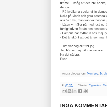
timme... insåg att det inte är oke
det går.
- På kvällarna spelar vi in demos
Kolla på Mash och göra pastasalla
alla Scrubs, man kan väl hoppas 
- Låten vi håller på med just nu ä
färdigskriven förrän den senaste 
- Hampus har flyttat in hos mej ig
- Det är skönt att det är sommar.
...det var nog allt tror jag.
Jag hör av mej nåt mer senare.
Ha det så bra.
Puss.
Andra bloggar om:
Morrisey
,
Scrub
kl.
00:37
Etiketter:
Cigarettes
,
Ma
INGA KOMMENTAR