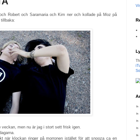
TA
Vi
g och Robert och Saramaria och Kim ner och kollade på Moz på
Re
tillbaka:
L
Th
iT
So
Ar
 veckan, men nu är jag i stort sett frisk igen.
 dagarna.
ekt när klockan ringer på morronen istället för att snooza ca en