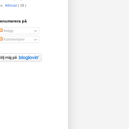
►
februari
( 16 )
renumerera på
Inlägg
Kommentarer