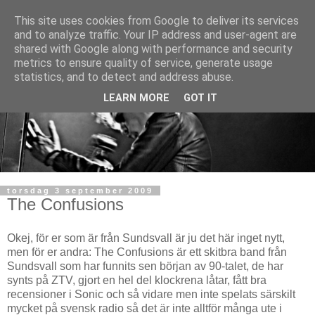
This site uses cookies from Google to deliver its services
and to analyze traffic. Your IP address and user-agent are
shared with Google along with performance and security
metrics to ensure quality of service, generate usage
statistics, and to detect and address abuse.
LEARN MORE
GOT IT
torsdag 3 september 2009
The Confusions
Okej, för er som är från Sundsvall är ju det här inget nytt,
men för er andra: The Confusions är ett skitbra band från
Sundsvall som har funnits sen början av 90-talet, de har
synts på ZTV, gjort en hel del klockrena låtar, fått bra
recensioner i Sonic och så vidare men inte spelats särskilt
mycket på svensk radio så det är inte alltför många ute i