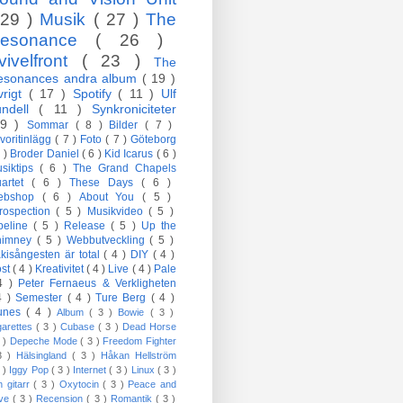
 29 )
Musik
( 27 )
The
esonance
( 26 )
vivelfront
( 23 )
The
esonances andra album
( 19 )
vrigt
( 17 )
Spotify
( 11 )
Ulf
undell
( 11 )
Synkroniciteter
 9 )
Sommar
( 8 )
Bilder
( 7 )
voritinlägg
( 7 )
Foto
( 7 )
Göteborg
7 )
Broder Daniel
( 6 )
Kid Icarus
( 6 )
siktips
( 6 )
The Grand Chapels
artet
( 6 )
These Days
( 6 )
ebshop
( 6 )
About You
( 5 )
trospection
( 5 )
Musikvideo
( 5 )
peline
( 5 )
Release
( 5 )
Up the
himney
( 5 )
Webbutveckling
( 5 )
kisångesten är total
( 4 )
DIY
( 4 )
öst
( 4 )
Kreativitet
( 4 )
Live
( 4 )
Pale
4 )
Peter Fernaeus & Verkligheten
4 )
Semester
( 4 )
Ture Berg
( 4 )
Tunes
( 4 )
Album
( 3 )
Bowie
( 3 )
garettes
( 3 )
Cubase
( 3 )
Dead Horse
3 )
Depeche Mode
( 3 )
Freedom Fighter
3 )
Hälsingland
( 3 )
Håkan Hellström
3 )
Iggy Pop
( 3 )
Internet
( 3 )
Linux
( 3 )
n gitarr
( 3 )
Oxytocin
( 3 )
Peace and
ove
( 3 )
Recension
( 3 )
Romantik
( 3 )