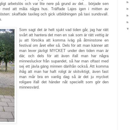
gligt arbetslös och var lite nere på grund av det... började sen
 med att måla några hus. Träffade Lajes igen i mitten av
sten: skaffade taxileg och gick utbildningen på taxi sundsvall.
p.
Som sagt det är helt sjukt vad tiden går, jag har rätt
svårt att hantera det men en sak som är rätt vettig är
ju att försöka att komma iväg på åtminstone en
festival om året eller så. Dels för att man känner att
man lever jävligt MYCKET under den tiden man är
där, och dels för att även ifall man har några
minnesluckor från supandet, så har man oftast med
sej ett jävla gäng minnen därifrån också. Att komma
ihåg att man har haft roligt är skitviktigt, även fast
man mår bra en vanlig dag så är det ju mycket
roligare ifall det händer nåt speciellt som gör den
minnesvärd.