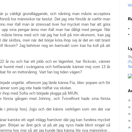
Vi
t är ju väldigt grundläggande, och nånting man måste acceptera
Re
förstå hur människor tar beslut. Det jag inte förstår är varför man
ännu mer ifall man är stressad över hur mycket man har att göra
er upp sina pengar ännu mer ifall man har dåligt med pengar. När
ag måste hinna med och när jag har koll på min ekonomi, kan jag
t där skitbra, men när det börjar köra ihop sej är det en rätt brant
till liksom? Jag behöver nog en barnvakt som kan ha koll på att
L
Th
22 år nu och har ett jobb och en lägenhet, har flickvän, vänner
iT
har hunnit med i svängarna och fortfarande känner mej som 13 år
So
at för en trettonåring. Vart fan tog tiden vägen?
rjade ungefär, eftersom jag lärde känna Fia, blev popare och för
 vänner som jag inte hade träffat via skolan.
Ar
 var ihop med Sofia och började plugga på MIUN.
 första gången med Johnny, och Tvivelfront hade sina första
e i princip hos) Jojjo och det känns verkligen som om det var
jänar kanske ett eget inlägg framöver där jag kan fundera mycket
n. Början av året gick ut på att jag nyss hade blivit singel så
emma hos mej så att jag kunde lära känna lite nya människor...