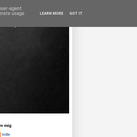
 user-agent
nerate usage
LEARN MORE
GOT IT
m mig
tville