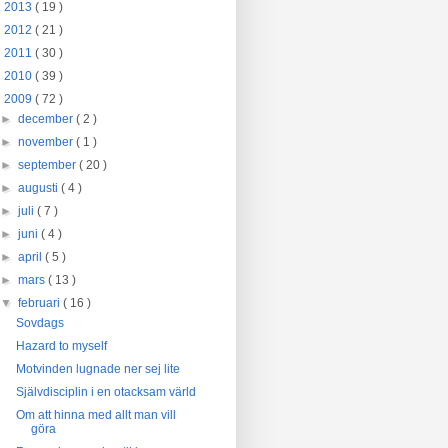
►
2013
( 19 )
►
2012
( 21 )
►
2011
( 30 )
►
2010
( 39 )
▼
2009
( 72 )
►
december
( 2 )
►
november
( 1 )
►
september
( 20 )
►
augusti
( 4 )
►
juli
( 7 )
►
juni
( 4 )
►
april
( 5 )
►
mars
( 13 )
▼
februari
( 16 )
Sovdags
Hazard to myself
Motvinden lugnade ner sej lite
Självdisciplin i en otacksam värld
Om att hinna med allt man vill
göra