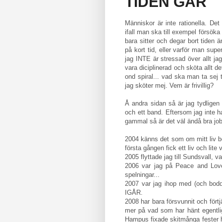
TIDEN GÅR
Människor är inte rationella. De
ifall man ska till exempel försöka 
bara sitter och degar bort tiden 
på kort tid, eller varför man sup
jag INTE är stressad över allt j
vara diciplinerad och sköta allt de
ond spiral... vad ska man ta sej 
jag sköter mej. Vem är frivillig?
Å andra sidan så är jag tydligen 
och ett band. Eftersom jag inte 
gammal så är det väl ändå bra jobb
2004 känns det som om mitt liv bö
första gången fick ett liv och lite
2005 flyttade jag till Sundsvall,
2006 var jag på Peace and Love
spelningar...
2007 var jag ihop med (och bodd
IGÅR.
2008 har bara försvunnit och fört
mer på vad som har hänt egentlige
Hampus fixade skitmånga fester h