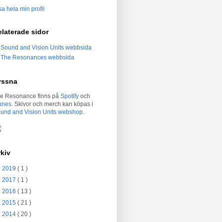
sa hela min profil
laterade sidor
Sound and Vision Units webbsida
The Resonances webbsida
yssna
e Resonance finns på
Spotify
och
unes
. Skivor och merch kan köpas i
und and Vision Units webshop
.
kiv
►
2019
( 1 )
►
2017
( 1 )
►
2016
( 13 )
►
2015
( 21 )
►
2014
( 20 )