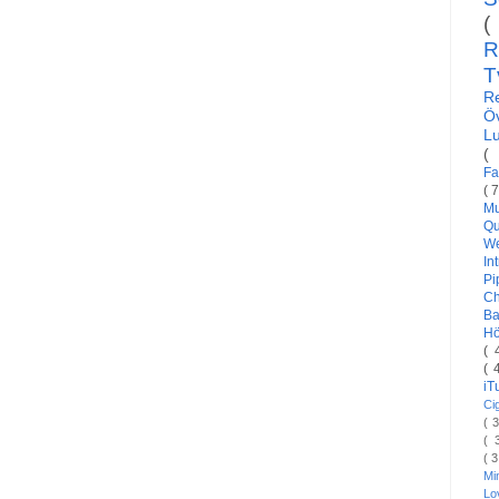
(
R
T
R
Ö
L
(
Fa
( 
Mu
Qu
W
In
Pi
C
Ba
H
( 
( 
i
Ci
( 
( 
( 
Mi
L